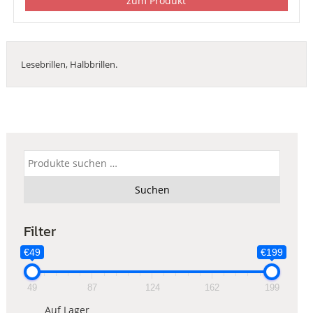
zum Produkt
Lesebrillen, Halbbrillen.
Suchen
nach:
Suchen
Filter
€49
€199
49
87
124
162
199
Auf Lager