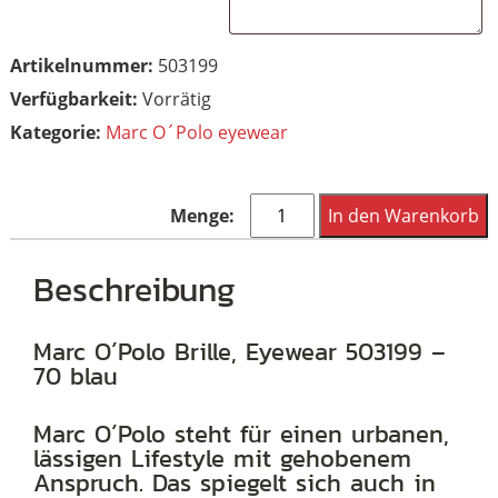
Artikelnummer:
503199
Vorrätig
Kategorie:
Marc O´Polo eyewear
Marc
In den Warenkorb
O
´Polo
Beschreibung
Brille,
Eyewear
Marc O´Polo Brille, Eyewear 503199 –
70 blau
503199
-
Marc O´Polo steht für einen urbanen,
70
lässigen Lifestyle mit gehobenem
blau
Anspruch. Das spiegelt sich auch in