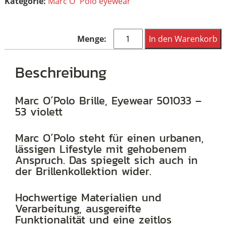
Kategorie:
Marc O´Polo eyewear
Marc
In den Warenkorb
O
´Polo
Beschreibung
Brille,
Eyewear
Marc O´Polo Brille, Eyewear 501033 –
53 violett
501033
-
Marc O´Polo steht für einen urbanen,
53
lässigen Lifestyle mit gehobenem
violett
Anspruch. Das spiegelt sich auch in
der Brillenkollektion wider.
Menge
Hochwertige Materialien und
Verarbeitung, ausgereifte
Funktionalität und eine zeitlos