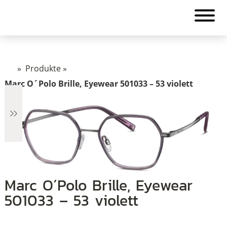
»
Produkte
»
Marc O´Polo Brille, Eyewear 501033 – 53 violett
€2.890
Marc O´Polo Brille, Eyewear
501033 – 53 violett
2.890