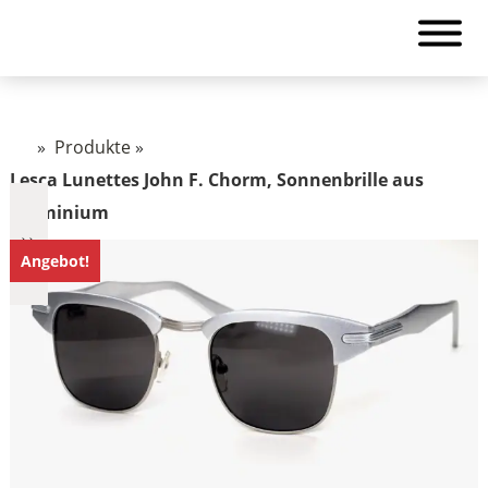
»
Produkte
»
Lesca Lunettes John F. Chorm, Sonnenbrille aus
Aluminium
Angebot!
€1.322
1.322