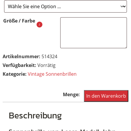
€198,00.
Größe / Farbe
Artikelnummer:
514324
Vorrätig
Kategorie:
Vintage Sonnenbrillen
Lesca
In den Warenkorb
Lunettes
John
Beschreibung
F.
Chorm,