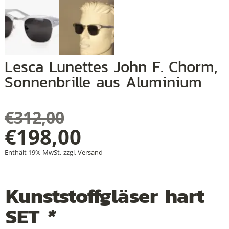
+
Lesca Lunettes John F. Chorm,
+
Sonnenbrille aus Aluminium
+
€
312,00
Ursprünglicher
€
198,00
Aktueller
Preis
Enthält 19% MwSt.
zzgl.
Versand
Preis
war:
Kunststoffgläser hart
ist:
€312,00
SET
*