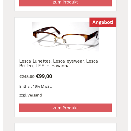
zum Produkt
Angebot!
Lesca Lunettes, Lesca eyewear, Lesca
Brillen, J.F.F. c. Havanna
€
99,00
€
248,00
Ursprünglicher
Aktueller
Enthält 19% MwSt.
Preis
Preis
war:
ist:
zzgl.
Versand
€248,00
€99,00.
zum Produkt