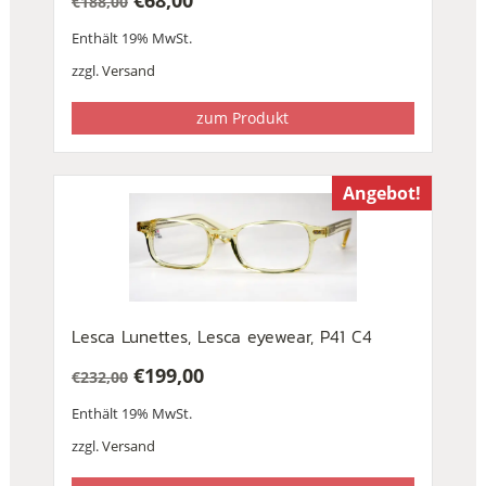
€
68,00
€
188,00
Ursprünglicher
Aktueller
Enthält 19% MwSt.
Preis
Preis
war:
ist:
zzgl.
Versand
€188,00
€68,00.
zum Produkt
Angebot!
Lesca Lunettes, Lesca eyewear, P41 C4
€
199,00
€
232,00
Ursprünglicher
Aktueller
Enthält 19% MwSt.
Preis
Preis
war:
ist:
zzgl.
Versand
€232,00
€199,00.