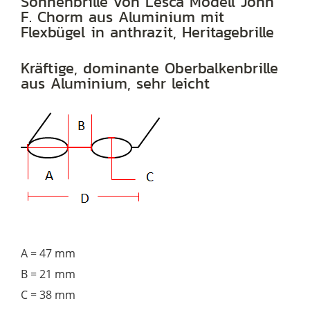
Sonnenbrille von Lesca Modell John
F. Chorm aus Aluminium mit
Sonnenbrille
Flexbügel in anthrazit, Heritagebrille
aus
Aluminium
Kräftige, dominante Oberbalkenbrille
Menge
aus Aluminium, sehr leicht
A = 47 mm
B = 21 mm
C = 38 mm