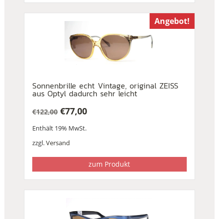
Angebot!
Sonnenbrille echt Vintage, original ZEISS
aus Optyl dadurch sehr leicht
€
77,00
€
122,00
Ursprünglicher
Aktueller
Enthält 19% MwSt.
Preis
Preis
war:
ist:
zzgl.
Versand
€122,00
€77,00.
zum Produkt