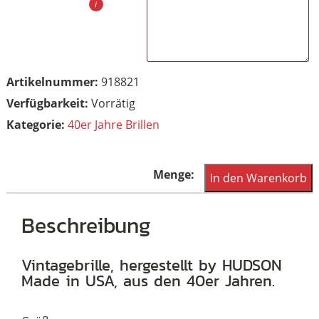
Artikelnummer:
918821
Vorrätig
Kategorie:
40er Jahre Brillen
Kleine,
In den Warenkorb
ovale
Golddoublé
Beschreibung
Brille
der
Vintagebrille, hergestellt by HUDSON
Made in USA, aus den 40er Jahren.
40er
Jahre,