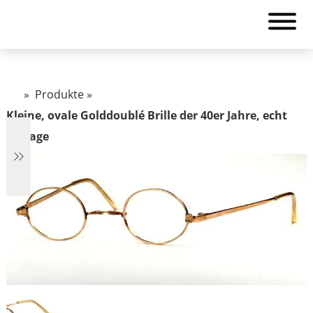
»
Produkte
»
Kleine, ovale Golddoublé Brille der 40er Jahre, echt
Vintage
€2.890
2.890