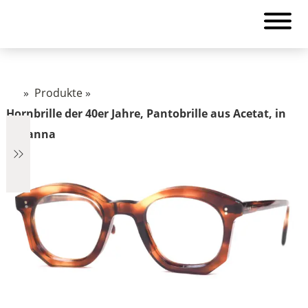
»
Produkte
»
Hornbrille der 40er Jahre, Pantobrille aus Acetat, in
havanna
€2.890
2.890