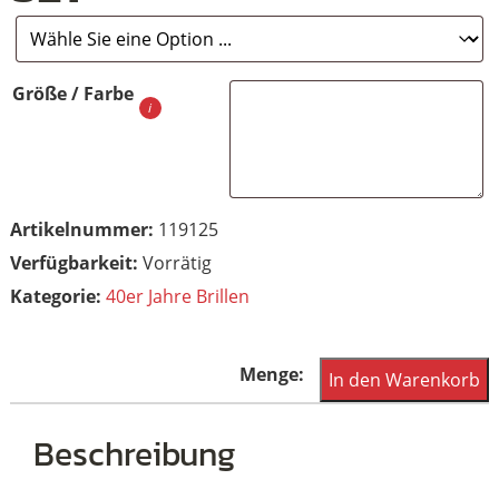
Größe / Farbe
Artikelnummer:
119125
Vorrätig
Kategorie:
40er Jahre Brillen
Hornbrille
In den Warenkorb
der
40er
Beschreibung
Jahre,