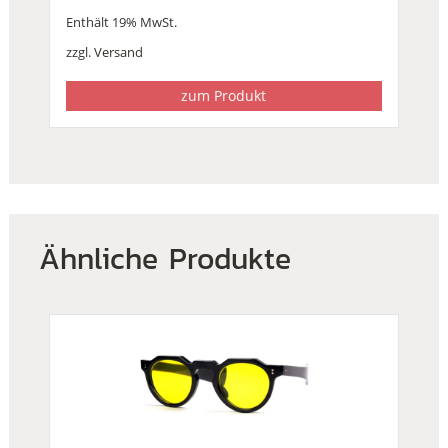
Ursprünglicher
Aktueller
Enthält 19% MwSt.
Preis
Preis
war:
ist:
zzgl.
Versand
€122,00
€77,00.
zum Produkt
Ähnliche Produkte