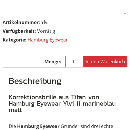
Artikelnummer:
Ylvi
Vorrätig
Kategorie:
Hamburg Eyewear
Hamburg
In den Warenkorb
Eyewear
Ylvi
Beschreibung
11
marineblau
Korrektionsbrille aus Titan von
Hamburg Eyewear Ylvi 11 marineblau
matt
matt
Menge
Die
Hamburg Eyewear
Gründer sind drei echte