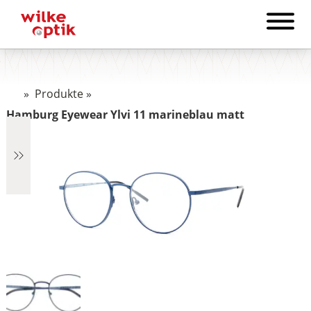
»
Produkte
»
Hamburg Eyewear Ylvi 11 marineblau matt
€2.499
2.499