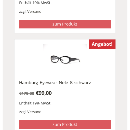
Enthält 19% MwSt.
zzgl.
Versand
zum Produkt
Angebot!
Hamburg Eyewear Nele 8 schwarz
€
99,00
€
179,00
Ursprünglicher
Aktueller
Enthält 19% MwSt.
Preis
Preis
war:
ist:
zzgl.
Versand
€179,00
€99,00.
zum Produkt