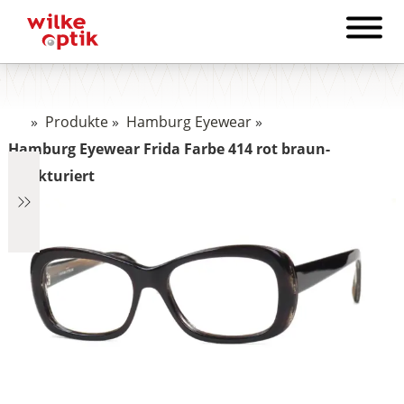
»
Produkte
»
Hamburg Eyewear
»
Hamburg Eyewear Frida Farbe 414 rot braun-
strukturiert
€468
468