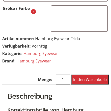
Größe / Farbe
Artikelnummer:
Hamburg Eyewear Frida
Vorrätig
Kategorie:
Hamburg Eyewear
Brand:
Hamburg Eyewear
Hamburg
In den Warenkorb
Eyewear
Frida
Beschreibung
Farbe
414
Korrektionsbrille von Hamburg