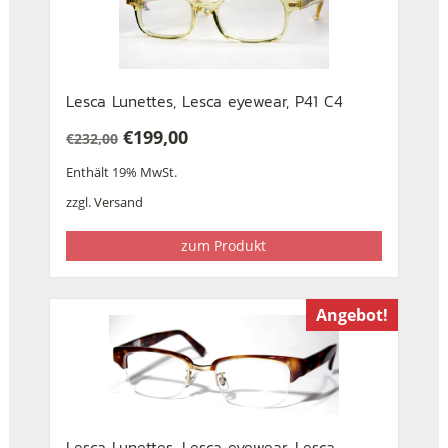
Lesca Lunettes, Lesca eyewear, P41 C4
€
199,00
€
232,00
Ursprünglicher
Aktueller
Enthält 19% MwSt.
Preis
Preis
war:
ist:
zzgl.
Versand
€232,00
€199,00.
zum Produkt
Angebot!
Lesca Lunettes, Lesca eyewear, Lesca