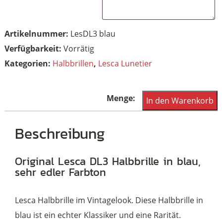
Artikelnummer:
LesDL3 blau
Vorrätig
Kategorien:
Halbbrillen
,
Lesca Lunetier
Halbbrille,
In den Warenkorb
Lesebrille,
Vintagehalbbrille
Beschreibung
echt
Lesca
Original Lesca DL3 Halbbrille in blau,
sehr edler Farbton
DL3
Menge
Lesca Halbbrille im Vintagelook. Diese Halbbrille in
blau ist ein echter Klassiker und eine Rarität.