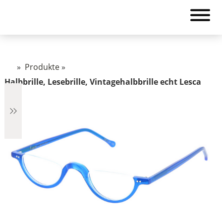
»
Produkte
»
Halbbrille, Lesebrille, Vintagehalbbrille echt Lesca
DL3
€2.890
2.890