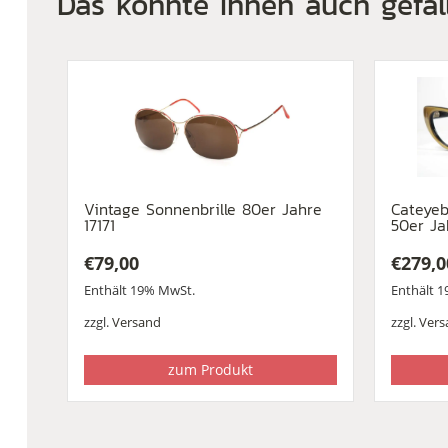
Das könnte Ihnen auch gefal
Vintage Sonnenbrille 80er Jahre
Cateyebr
17171
50er Ja
€
79,00
€
279,0
Enthält 19% MwSt.
Enthält 
zzgl.
Versand
zzgl.
Vers
zum Produkt