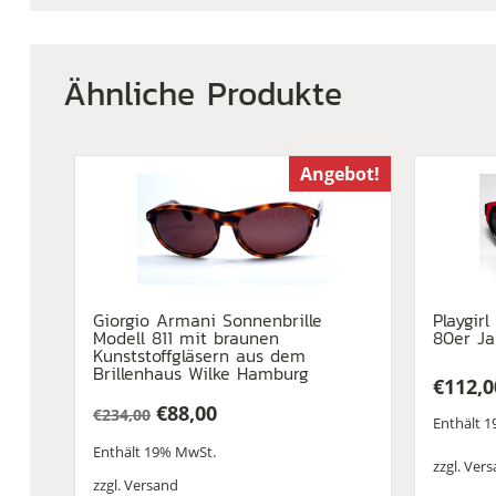
Ähnliche Produkte
Angebot!
Giorgio Armani Sonnenbrille
Playgir
Modell 811 mit braunen
80er Ja
Kunststoffgläsern aus dem
Brillenhaus Wilke Hamburg
€
112,0
€
88,00
€
234,00
Enthält 
Ursprünglicher
Aktueller
Enthält 19% MwSt.
Preis
Preis
zzgl.
Vers
war:
ist:
zzgl.
Versand