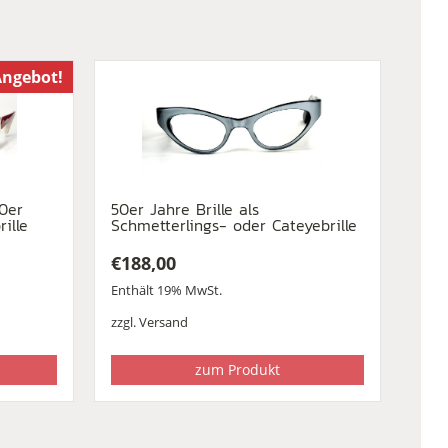
ngebot!
90er
50er Jahre Brille als
ille
Schmetterlings- oder Cateyebrille
€
188,00
Enthält 19% MwSt.
zzgl.
Versand
zum Produkt