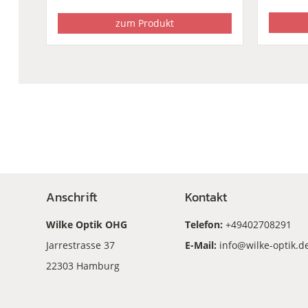
€234,00
€88,00.
zum Produkt
Anschrift
Kontakt
Wilke Optik OHG
Telefon:
+49402708291
Jarrestrasse 37
E-Mail:
info@wilke-optik.d
22303 Hamburg