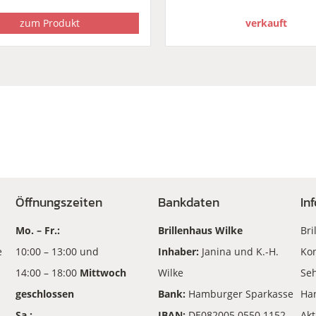
verkauft
zum Produkt
Öffnungszeiten
Bankdaten
In
Mo. – Fr.:
Brillenhaus Wilke
Bri
e
10:00 – 13:00 und
Inhaber:
Janina und K.-H.
Kon
14:00 – 18:00
Mittwoch
Wilke
Seh
geschlossen
Bank:
Hamburger Sparkasse
Ha
Sa.:
IBAN:
DE082005 0550 1152
Akt