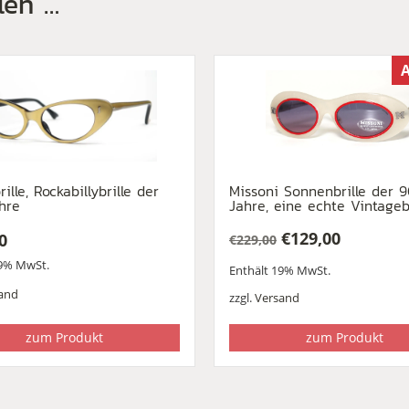
len …
A
ille, Rockabillybrille der
Missoni Sonnenbrille der 
hre
Jahre, eine echte Vintagebr
€
129,00
0
€
229,00
Ursprünglicher
Aktueller
19% MwSt.
Enthält 19% MwSt.
Preis
Preis
war:
ist:
and
zzgl.
Versand
€229,00
€129,00.
zum Produkt
zum Produkt