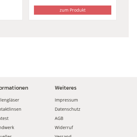
zum Produkt
formationen
Weiteres
llengläser
Impressum
taktlinsen
Datenschutz
test
AGB
ndwerk
Widerruf
uelles
Versand