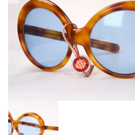
€2.890
2.890
+
+
+