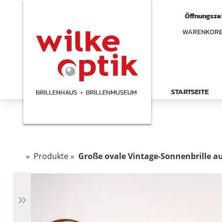
Öffnungszei
WARENKOR
STARTSEITE
»
Produkte
»
Große ovale Vintage-Sonnenbrille au
hen