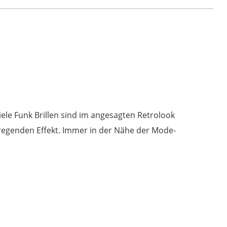
-
Recycling
Konfetti
Menge
Viele Funk Brillen sind im angesagten Retrolook
fregenden Effekt. Immer in der Nähe der Mode-