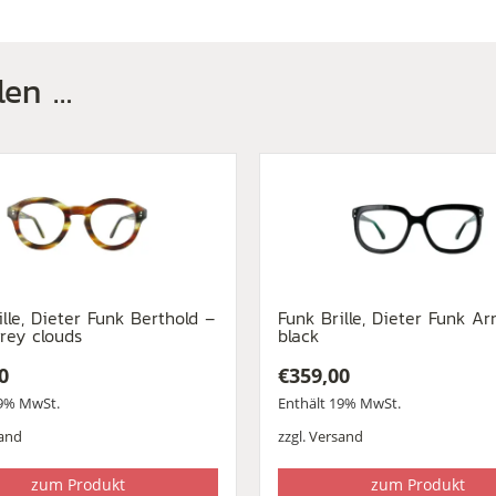
len …
ille, Dieter Funk Berthold –
Funk Brille, Dieter Funk Ar
rey clouds
black
0
€
359,00
19% MwSt.
Enthält 19% MwSt.
and
zzgl.
Versand
zum Produkt
zum Produkt