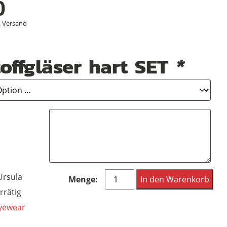
0
.
Versand
offgläser hart SET
*
Funk
Ursula
In den Warenkorb
Brille,
rrätig
Funk/Schuster
yewear
Ursula