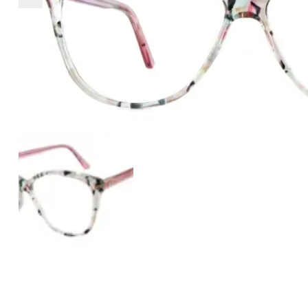
€2.890
2.890
+
+
+