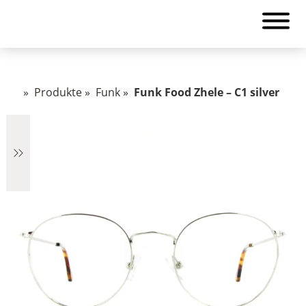
»
Produkte
»
Funk
»
Funk Food Zhele – C1 silver
€735
735