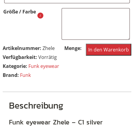
Größe / Farbe
Funk
Artikelnummer:
Zhele
In den Warenkorb
Food
Vorrätig
Zhele
Kategorie:
Funk eyewear
-
Brand:
Funk
C1
silver
Menge
Beschreibung
Funk eyewear Zhele – C1 silver