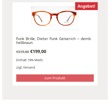
Angebot!
Funk Brille, Dieter Funk Geiserich – demb
hellbraun
€
199,00
€
319,00
Ursprünglicher
Aktueller
Enthält 19% MwSt.
Preis
Preis
war:
ist:
zzgl.
Versand
€319,00
€199,00.
zum Produkt