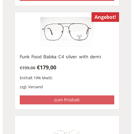
Angebot!
Funk Food Babka C4 silver with demi
€
179,00
€
199,00
Ursprünglicher
Aktueller
Enthält 19% MwSt.
Preis
Preis
war:
ist:
zzgl.
Versand
€199,00
€179,00.
zum Produkt