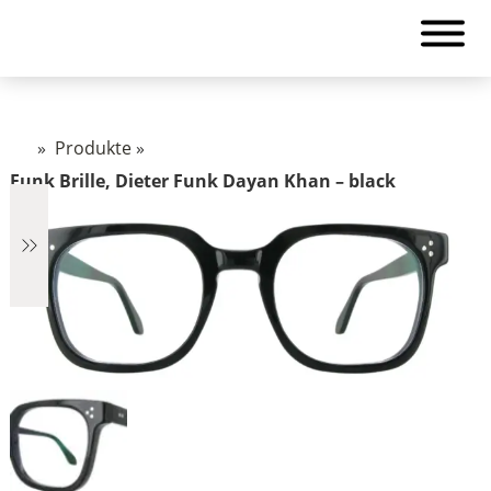
»
Produkte
»
Funk Brille, Dieter Funk Dayan Khan – black
€2.890
2.890