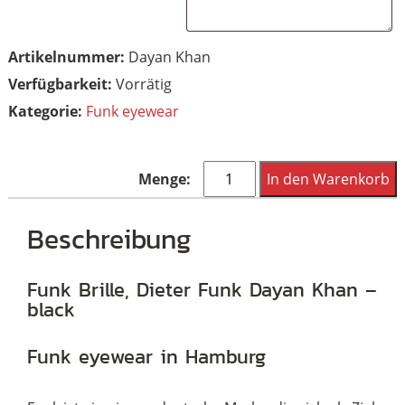
Artikelnummer:
Dayan Khan
Vorrätig
Kategorie:
Funk eyewear
Funk
In den Warenkorb
Brille,
Dieter
Beschreibung
Funk
Dayan
Funk Brille, Dieter Funk Dayan Khan –
black
Khan
-
Funk eyewear in Hamburg
black
Menge