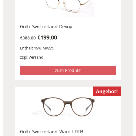
Götti Switzerland Devoy
€
199,00
€
388,00
Ursprünglicher
Aktueller
Enthält 19% MwSt.
Preis
Preis
war:
ist:
zzgl.
Versand
€388,00
€199,00.
zum Produkt
Angebot!
Götti Switzerland Warell DTB