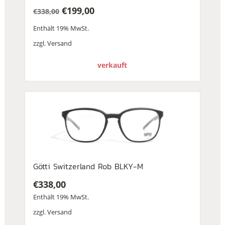
€
199,00
€
338,00
Ursprünglicher
Aktueller
Enthält 19% MwSt.
Preis
Preis
war:
ist:
zzgl.
Versand
€338,00
€199,00.
verkauft
Götti Switzerland Rob BLKY-M
€
338,00
Enthält 19% MwSt.
zzgl.
Versand