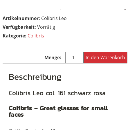
Artikelnummer:
Colibris Leo
Vorrätig
Kategorie:
Colibris
Colibris
In den Warenkorb
Leo
col.
Beschreibung
161
Menge
Colibris Leo col. 161 schwarz rosa
Colibris – Great glasses for small
faces