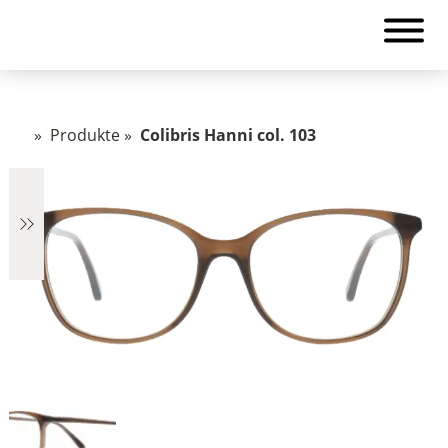
»
Produkte
»
Colibris Hanni col. 103
€759
759