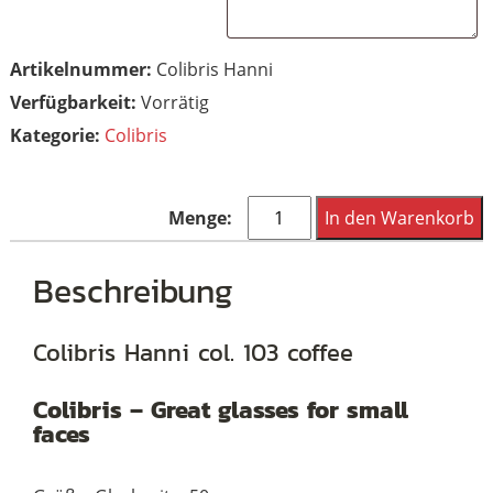
Artikelnummer:
Colibris Hanni
Vorrätig
Kategorie:
Colibris
Colibris
In den Warenkorb
Hanni
col.
Beschreibung
103
Menge
Colibris Hanni col. 103 coffee
Colibris – Great glasses for small
faces