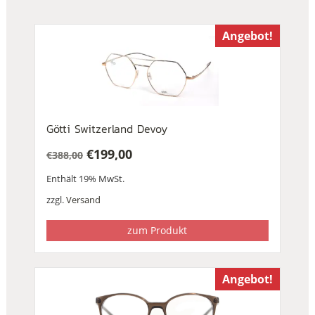
Angebot!
Götti Switzerland Devoy
€
199,00
€
388,00
Ursprünglicher
Aktueller
Enthält 19% MwSt.
Preis
Preis
war:
ist:
zzgl.
Versand
€388,00
€199,00.
zum Produkt
Angebot!