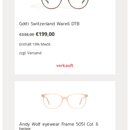
Götti Switzerland Warell DTB
€
199,00
€
338,00
Ursprünglicher
Aktueller
Enthält 19% MwSt.
Preis
Preis
war:
ist:
zzgl.
Versand
€338,00
€199,00.
verkauft
Andy Wolf eyewear Frame 5051 Col. 6
beige