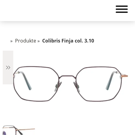
»
Produkte
»
Colibris Finja col. 3.10
€2.890
2.890