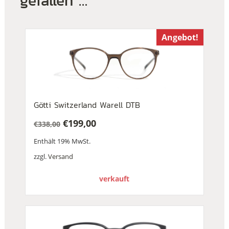
gefallen …
Angebot!
Götti Switzerland Warell DTB
€
199,00
€
338,00
Ursprünglicher
Aktueller
Enthält 19% MwSt.
Preis
Preis
war:
ist:
zzgl.
Versand
€338,00
€199,00.
verkauft