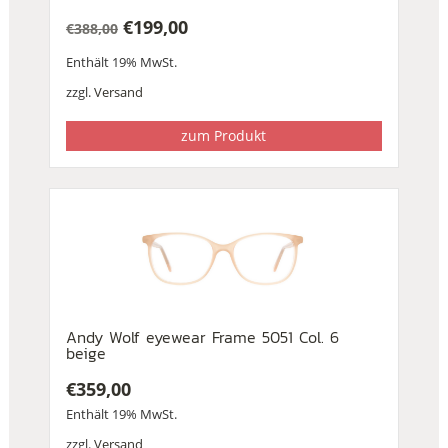
€
199,00
€
388,00
Ursprünglicher
Aktueller
Enthält 19% MwSt.
Preis
Preis
war:
ist:
zzgl.
Versand
€388,00
€199,00.
zum Produkt
Andy Wolf eyewear Frame 5051 Col. 6
beige
€
359,00
Enthält 19% MwSt.
zzgl.
Versand