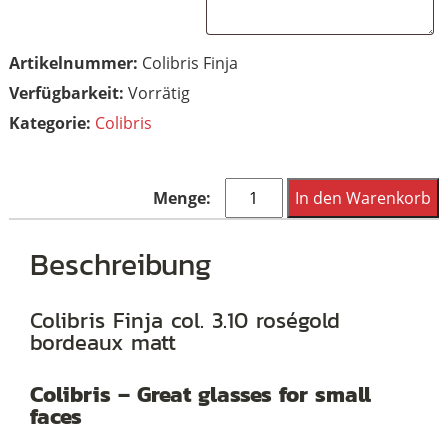
Artikelnummer:
Colibris Finja
Vorrätig
Kategorie:
Colibris
Colibris
In den Warenkorb
Finja
col.
Beschreibung
3.10
Menge
Colibris Finja col. 3.10 roségold
bordeaux matt
Colibris – Great glasses for small
faces