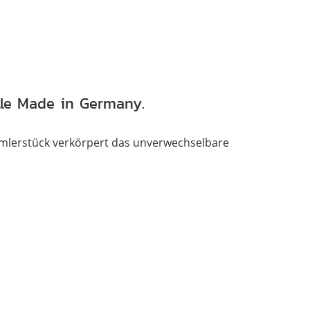
blau
silber
Menge
ille Made in Germany.
mmlerstück verkörpert das unverwechselbare