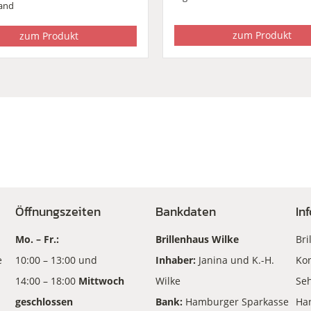
and
zum Produkt
zum Produkt
Öffnungszeiten
Bankdaten
In
Mo. – Fr.:
Brillenhaus Wilke
Bri
e
10:00 – 13:00 und
Inhaber:
Janina und K.-H.
Kon
14:00 – 18:00
Mittwoch
Wilke
Seh
geschlossen
Bank:
Hamburger Sparkasse
Ha