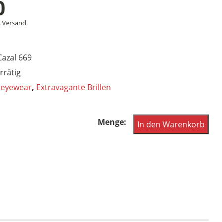
0
.
Versand
Cazal 669
rrätig
 eyewear
,
Extravagante Brillen
Cazal
In den Warenkorb
Legendos
Brille
Modell
669
Col
002