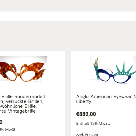
 Brille Sondermodell
Anglo American Eyewear M
n, verrückte Brillen,
Liberty
wöhnliche Brille,
te Vintagebrille
€
889,00
0
Enthält 19% MwSt.
19% MwSt.
zzgl.
Versand