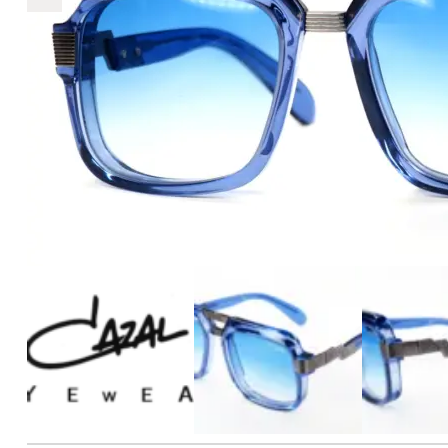
€2.890
2.890
+
+
+