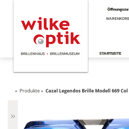
Öffnungszei
WARENKOR
STARTSEITE
»
Produkte
»
Cazal Legendos Brille Modell 669 Col 
hen