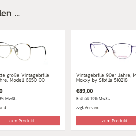
len …
tte große Vintagebrille
Vintagebrille 90er Jahre, 
hre, Modell 6850 00
Moxxy by Sibilla 518218
0
€
89,00
19% MwSt.
Enthält 19% MwSt.
and
zzgl.
Versand
zum Produkt
zum Produkt