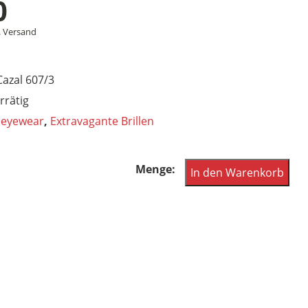
0
.
Versand
Cazal 607/3
rrätig
 eyewear
,
Extravagante Brillen
Cazal
In den Warenkorb
Sonnenbrille
Modell
607/3
Col
001
schwarz