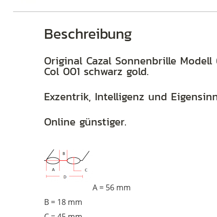
Beschreibung
Brillen
Original Cazal Sonnenbrille Modell
Col 001 schwarz gold.
Exzentrik, Intelligenz und Eigensi
Online günstiger.
A = 56 mm
B = 18 mm
C = 45 mm