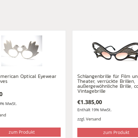
merican Optical Eyewear
Schlangenbrille für Film u
oves
Theater, verrückte Brillen,
außergewöhnliche Brille, c
Vintagebrille
0
€
1.385,00
19% MwSt.
Enthält 19% MwSt.
and
zzgl.
Versand
zum Produkt
zum Produkt