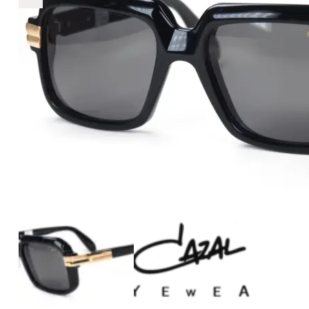
€2.890
2.890
+
+
+