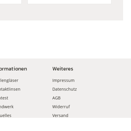
formationen
Weiteres
llengläser
Impressum
taktlinsen
Datenschutz
test
AGB
ndwerk
Widerruf
uelles
Versand
kauf
Zahlungsweisen