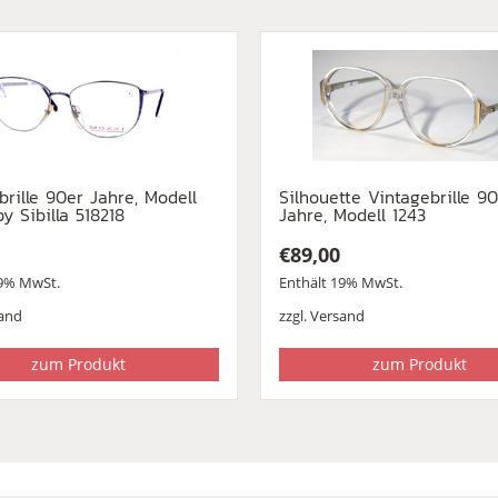
brille 90er Jahre, Modell
Silhouette Vintagebrille 9
y Sibilla 518218
Jahre, Modell 1243
€
89,00
19% MwSt.
Enthält 19% MwSt.
and
zzgl.
Versand
zum Produkt
zum Produkt