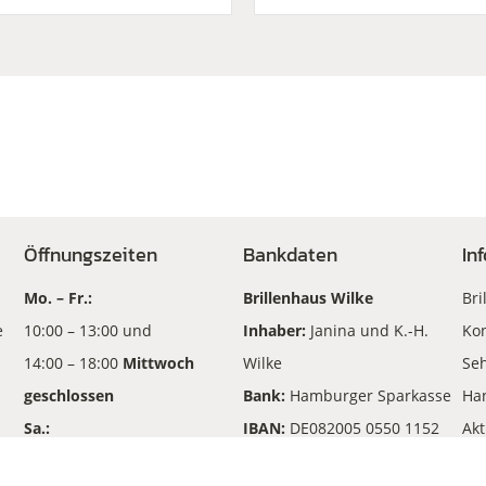
Öffnungszeiten
Bankdaten
In
Mo. – Fr.:
Brillenhaus Wilke
Bri
e
10:00 – 13:00 und
Inhaber:
Janina und K.-H.
Kon
14:00 – 18:00
Mittwoch
Wilke
Seh
geschlossen
Bank:
Hamburger Sparkasse
Ha
Sa.:
IBAN:
DE082005 0550 1152
Akt
10:00 – 13:00
210702
An