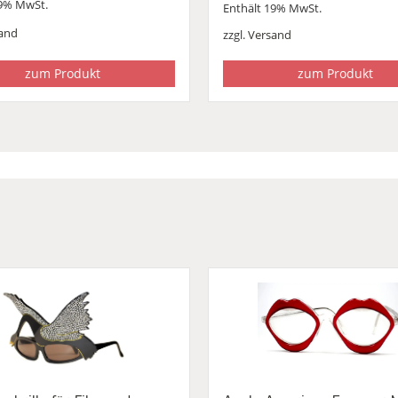
19% MwSt.
Enthält 19% MwSt.
and
zzgl.
Versand
0
0.
zum Produkt
zum Produkt