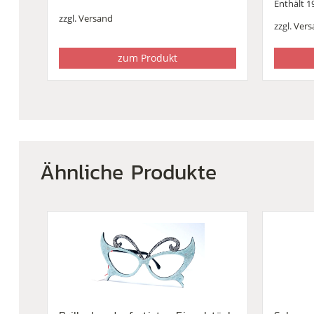
Enthält 
Preis
Preis
zzgl.
Versand
war:
ist:
zzgl.
Vers
€848,0
€648,0
zum Produkt
Ähnliche Produkte