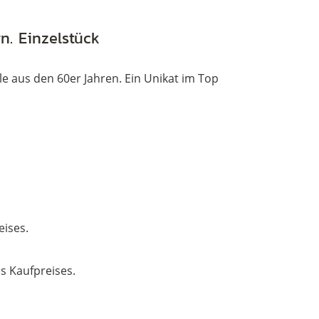
Einzelstück
mit
rn. Einzelstück
Strass
besetzt
lle aus den 60er Jahren. Ein Unikat im Top
Menge
eises.
s Kaufpreises.