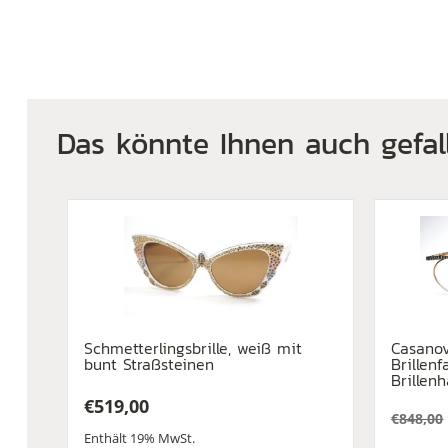
Das könnte Ihnen auch gefal
Schmetterlingsbrille, weiß mit
Casanov
bunt Straßsteinen
Brillen
Brillen
€
519,00
€
848,00
Urspr
Aktuel
Enthält 19% MwSt.