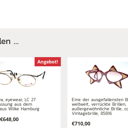
len …
Angebot!
a, eyewear, LC 27
Eine der ausgefallensten Br
fassung aus dem
weltweit, verrückte Brillen,
haus Wilke Hamburg
außergewöhnliche Brille, c
Vintagebrille, 85816
€
648,00
€
710,00
ünglicher
ler