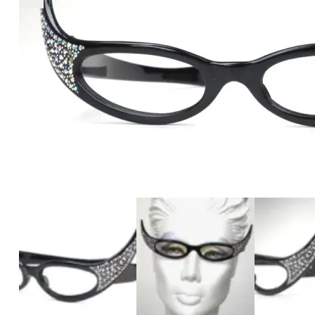
€759
759
+
+
+