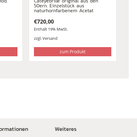
Mod.
Cateyebrille original aus den
50ern. Einzelstück aus
naturhornfarbenem Acetat
€
720,00
Enthält 19% MwSt.
zzgl.
Versand
zum Produkt
formationen
Weiteres