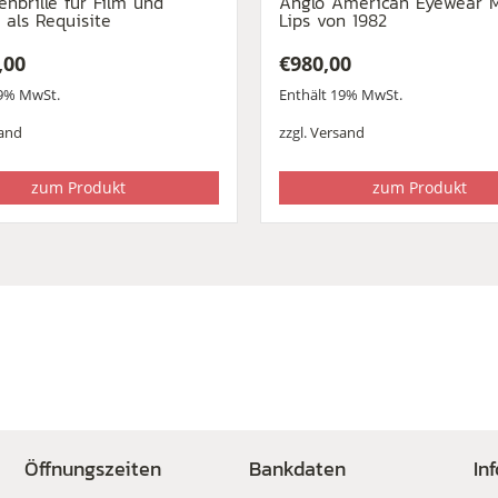
nbrille für Film und
Anglo American Eyewear 
 als Requisite
Lips von 1982
,00
€
980,00
19% MwSt.
Enthält 19% MwSt.
and
zzgl.
Versand
zum Produkt
zum Produkt
Öffnungszeiten
Bankdaten
In