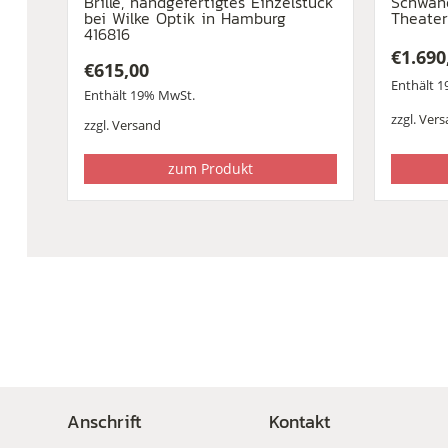
Brille, handgefertigtes Einzelstück
Schwane
bei Wilke Optik in Hamburg
Theater
416816
€
1.690
€
615,00
Enthält 
Enthält 19% MwSt.
zzgl.
Vers
zzgl.
Versand
zum Produkt
Anschrift
Kontakt