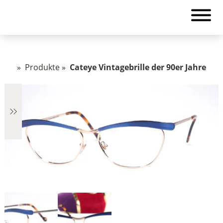
»
Produkte
»
Cateye Vintagebrille der 90er Jahre
€2.890
2.890