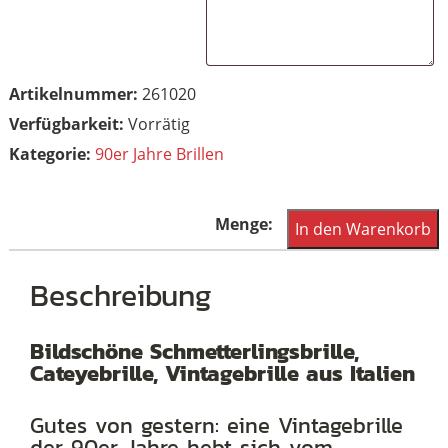
Artikelnummer:
261020
Vorrätig
Kategorie:
90er Jahre Brillen
Cateye
In den Warenkorb
Vintagebrille
der
Beschreibung
90er
Jahre
Bildschöne Schmetterlingsbrille,
Cateyebrille, Vintagebrille aus Italien
Menge
Gutes von gestern: eine Vintagebrille
der 90er Jahre hebt sich vom