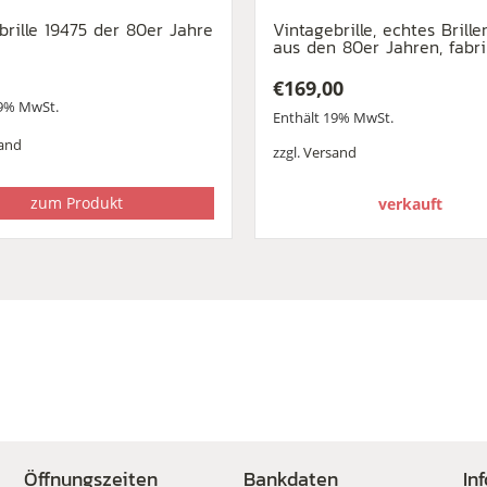
brille 19475 der 80er Jahre
Vintagebrille, echtes Brille
aus den 80er Jahren, fabr
€
169,00
19% MwSt.
Enthält 19% MwSt.
and
zzgl.
Versand
zum Produkt
verkauft
Öffnungszeiten
Bankdaten
In