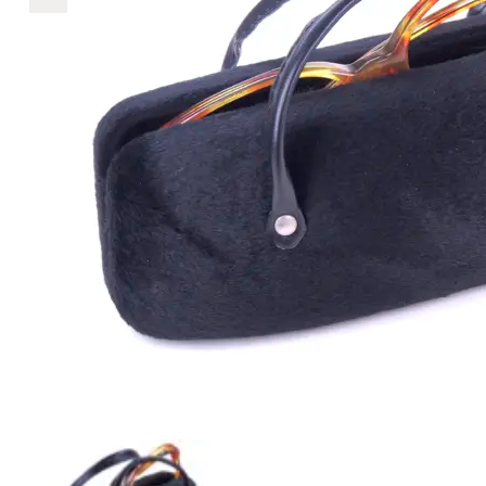
€319
319
+
+
+