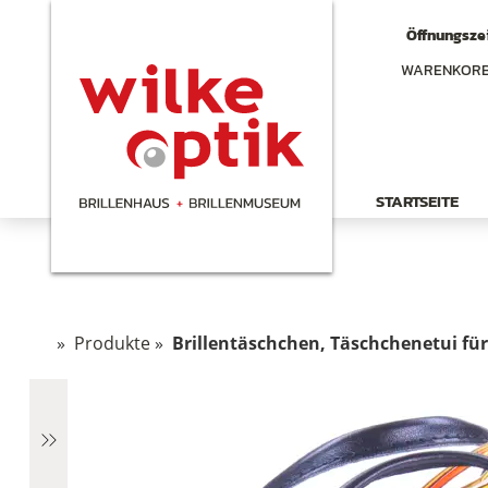
Öffnungszei
WARENKOR
STARTSEITE
»
Produkte
»
Brillentäschchen, Täschchenetui für 
hen