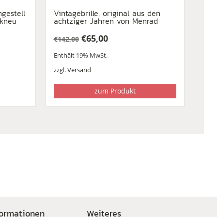
ngestell
Vintagebrille, original aus den
ikneu
achtziger Jahren von Menrad
€
65,00
€
142,00
Ursprünglicher
Aktueller
Enthält 19% MwSt.
Preis
Preis
war:
ist:
zzgl.
Versand
€142,00
€65,00.
zum Produkt
formationen
Weiteres