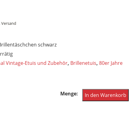
.
Versand
Brillentäschchen schwarz
rrätig
nal Vintage-Etuis und Zubehör
,
Brillenetuis
,
80er Jahre
Brillentäschchen,
In den Warenkorb
Täschchenetui
für
Brillen,
auch