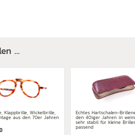
len …
le, Klappbrille, Wickelbrille,
Echtes Hartschalen-Brillen
ntage aus den 70er Jahren
den 40iger Jahren in weinr
sehr stabil für kleine Brille
passend
0