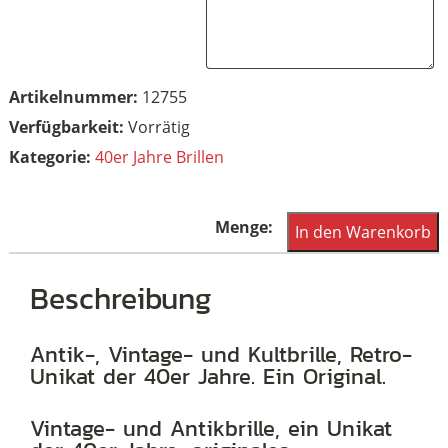
Artikelnummer:
12755
Vorrätig
Kategorie:
40er Jahre Brillen
Antikbrille
In den Warenkorb
Golddoublé
12
Beschreibung
Karat
mit
Antik-, Vintage- und Kultbrille, Retro-
Unikat der 40er Jahre. Ein Original.
besonderer
Glasform
Vintage- und Antikbrille, ein Unikat
Menge