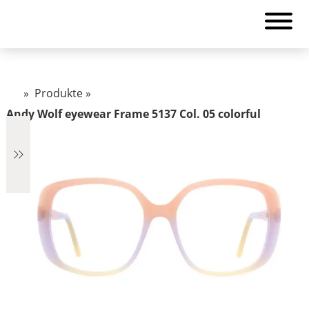
»
Produkte
»
Andy Wolf eyewear Frame 5137 Col. 05 colorful
€2.890
2.890