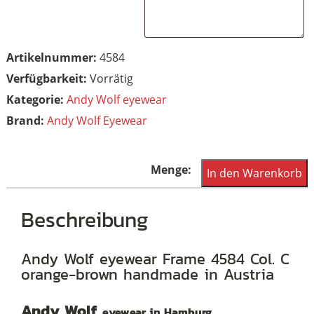
Artikelnummer:
4584
Vorrätig
Kategorie:
Andy Wolf eyewear
Brand:
Andy Wolf Eyewear
Andy
In den Warenkorb
Wolf
eyewear
Beschreibung
Frame
4584
Andy Wolf eyewear Frame 4584 Col. C
orange-brown handmade in Austria
Col.
C
Andy Wolf
eyewear in Hamburg