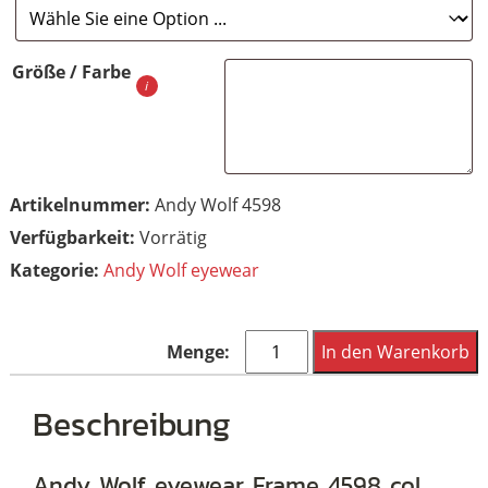
Größe / Farbe
Artikelnummer:
Andy Wolf 4598
Vorrätig
Kategorie:
Andy Wolf eyewear
Andy
In den Warenkorb
Wolf
eyewear
Beschreibung
Frame
4598
Andy Wolf eyewear Frame 4598 col.