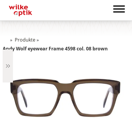
»
Produkte
»
Andy Wolf eyewear Frame 4598 col. 08 brown
€1.322
1.322