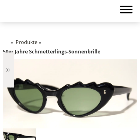
»
Produkte
»
50er Jahre Schmetterlings-Sonnenbrille
€2.890
2.890