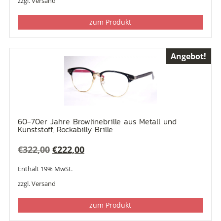
zzgl.
Versand
zum Produkt
Angebot!
60-70er Jahre Browlinebrille aus Metall und
Kunststoff, Rockabilly Brille
Ursprünglicher
Aktueller
€
322,00
€
222,00
Preis
Preis
Enthält 19% MwSt.
war:
ist:
zzgl.
Versand
€322,00
€222,00.
zum Produkt