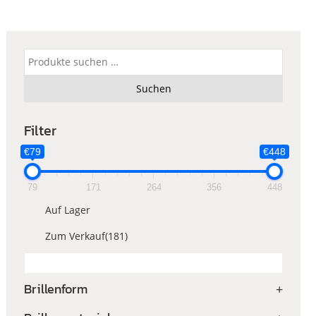
Suchen
nach:
Suchen
Filter
€79
€448
79
171
264
356
448
Auf Lager
Zum Verkauf
(181)
Brillenform
+