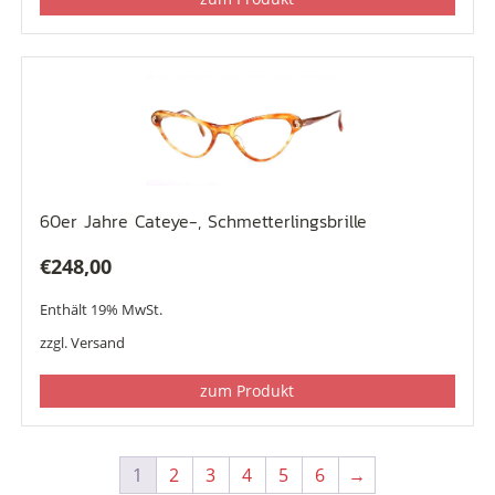
60er Jahre Cateye-, Schmetterlingsbrille
€
248,00
Enthält 19% MwSt.
zzgl.
Versand
zum Produkt
1
2
3
4
5
6
→