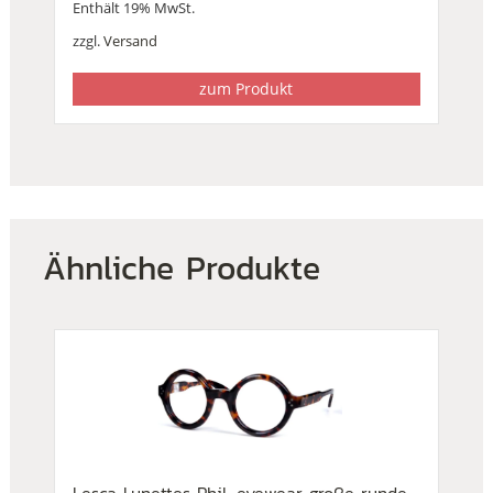
Enthält 19% MwSt.
Preis
Preis
war:
ist:
zzgl.
Versand
€232,00
€199,00.
zum Produkt
Ähnliche Produkte