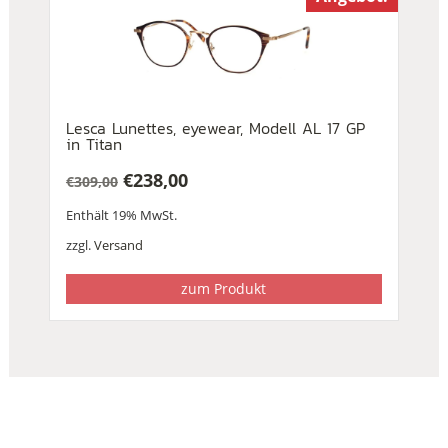
Lesca Lunettes, eyewear, Modell AL 17 GP
in Titan
€
238,00
€
309,00
Ursprünglicher
Aktueller
Enthält 19% MwSt.
Preis
Preis
war:
ist:
zzgl.
Versand
€309,00
€238,00.
zum Produkt