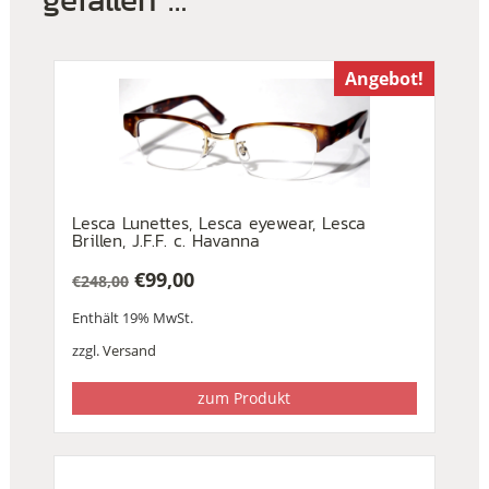
Angebot!
Lesca Lunettes, Lesca eyewear, Lesca
Brillen, J.F.F. c. Havanna
€
99,00
€
248,00
Ursprünglicher
Aktueller
Enthält 19% MwSt.
Preis
Preis
war:
ist:
zzgl.
Versand
€248,00
€99,00.
zum Produkt