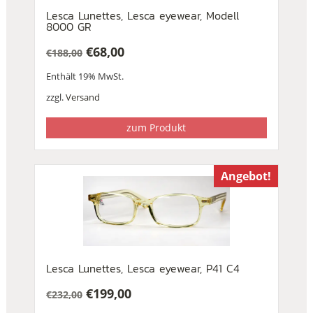
Lesca Lunettes, Lesca eyewear, Modell
8000 GR
€
68,00
€
188,00
Ursprünglicher
Aktueller
Enthält 19% MwSt.
Preis
Preis
war:
ist:
zzgl.
Versand
€188,00
€68,00.
zum Produkt
Angebot!
Lesca Lunettes, Lesca eyewear, P41 C4
€
199,00
€
232,00
Ursprünglicher
Aktueller