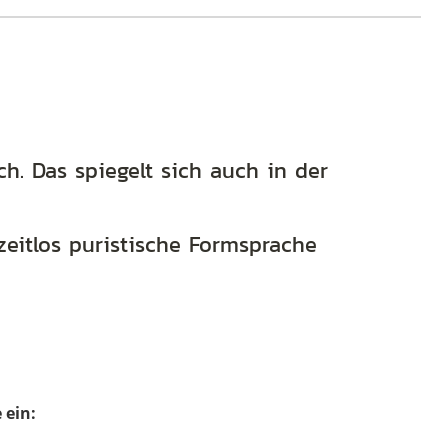
Eyewear
503239
-
60
braun
h. Das spiegelt sich auch in der
Menge
zeitlos puristische Formsprache
 ein: