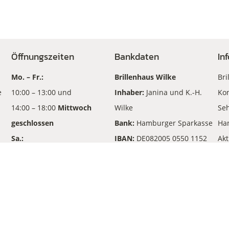
Öffnungszeiten
Bankdaten
In
Mo. – Fr.:
Brillenhaus Wilke
Bri
e
10:00 – 13:00 und
Inhaber:
Janina und K.-H.
Kon
14:00 – 18:00
Mittwoch
Wilke
Seh
geschlossen
Bank:
Hamburger Sparkasse
Ha
Sa.:
IBAN:
DE082005 0550 1152
Akt
10:00 – 13:00
210702
An
BIC
: HASPDEHHXXX
© 2026 Wilke Optik OHG. Alle Rechte vorbehalten.