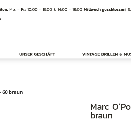
ten:
Mo. – Fr.: 10:00 – 13:00 & 14:00 – 18:00
Mittwoch geschlossen
| S
B
UNSER GESCHÄFT
VINTAGE BRILLEN & M
– 60 braun
Marc O´Polo Brille, Eyewear 503239 – 60
braun