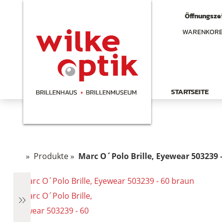
Öffnungszei
WARENKOR
STARTSEITE
»
Produkte
»
Marc O´Polo Brille, Eyewear 503239 
chen