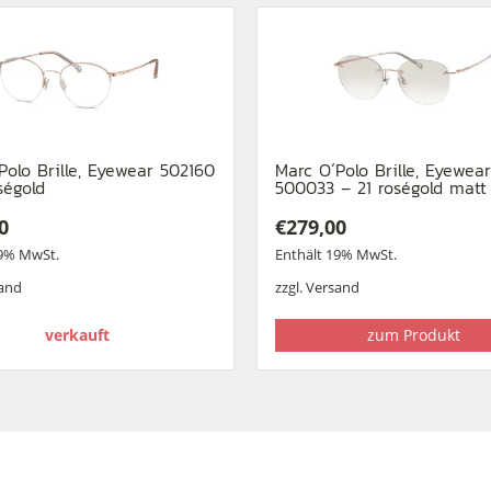
Polo Brille, Eyewear 502160
Marc O´Polo Brille, Eyewear
ségold
500033 – 21 roségold mat
0
€
279,00
19% MwSt.
Enthält 19% MwSt.
and
zzgl.
Versand
verkauft
zum Produkt