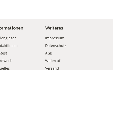
formationen
Weiteres
llengläser
Impressum
taktlinsen
Datenschutz
test
AGB
ndwerk
Widerruf
uelles
Versand
kauf
Zahlungsweisen
Vertrag widerrufen