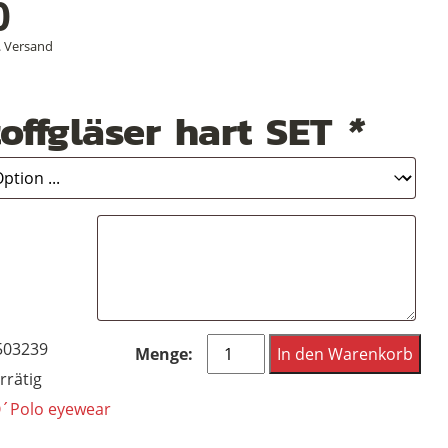
0
.
Versand
offgläser hart SET
*
Marc
503239
In den Warenkorb
O
rrätig
´Polo
´Polo eyewear
Brille,