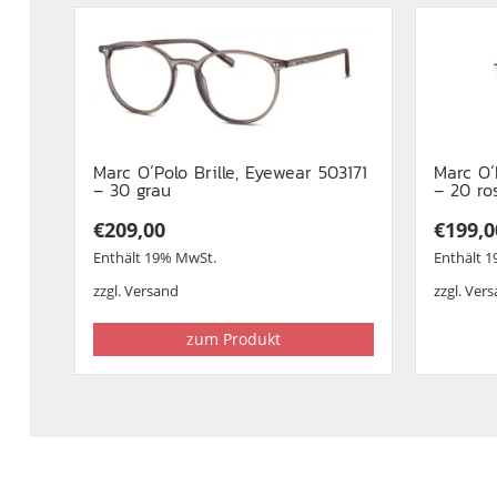
Marc O´Polo Brille, Eyewear 503171
Marc O´
– 30 grau
– 20 ro
€
209,00
€
199,0
Enthält 19% MwSt.
Enthält 
zzgl.
Versand
zzgl.
Vers
zum Produkt