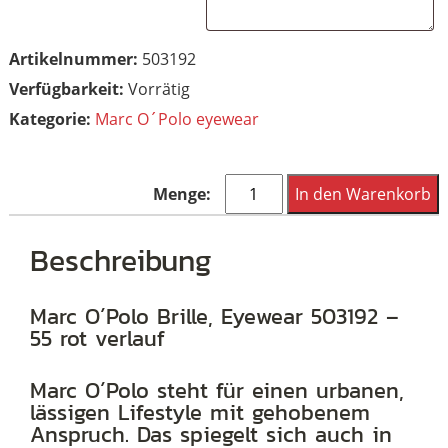
Artikelnummer:
503192
Vorrätig
Kategorie:
Marc O´Polo eyewear
Marc
In den Warenkorb
O
´Polo
Beschreibung
Brille,
Eyewear
Marc O´Polo Brille, Eyewear 503192 –
55 rot verlauf
503192
-
Marc O´Polo steht für einen urbanen,
55
lässigen Lifestyle mit gehobenem
rot
Anspruch. Das spiegelt sich auch in