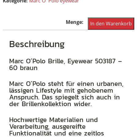
Kategorie:
Marc O´Polo eyewear
Marc
In den Warenkorb
O
´Polo
Beschreibung
Brille,
Eyewear
Marc O´Polo Brille, Eyewear 503187 –
60 braun
503187
-
Marc O´Polo steht für einen urbanen,
60
lässigen Lifestyle mit gehobenem
braun
Anspruch. Das spiegelt sich auch in
der Brillenkollektion wider.
Menge
Hochwertige Materialien und
Verarbeitung, ausgereifte
Funktionalität und eine zeitlos