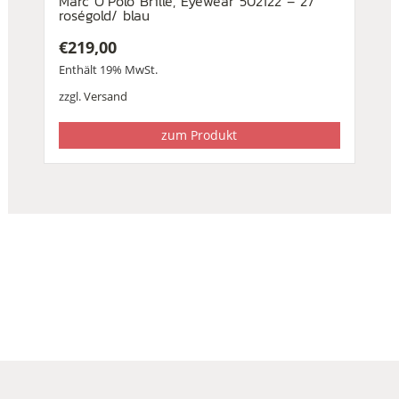
Marc O´Polo Brille, Eyewear 502122 – 27
roségold/ blau
€
219,00
Enthält 19% MwSt.
zzgl.
Versand
zum Produkt