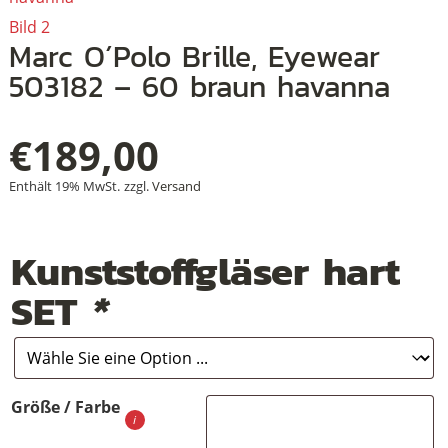
+
Marc O´Polo Brille, Eyewear
+
503182 – 60 braun havanna
+
€
189,00
Enthält 19% MwSt.
zzgl.
Versand
Kunststoffgläser hart
SET
*
Größe / Farbe