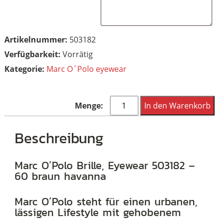
Artikelnummer:
503182
Vorrätig
Kategorie:
Marc O´Polo eyewear
Marc
In den Warenkorb
O
´Polo
Beschreibung
Brille,
Eyewear
Marc O´Polo Brille, Eyewear 503182 –
60 braun havanna
503182
-
Marc O´Polo steht für einen urbanen,
60
lässigen Lifestyle mit gehobenem