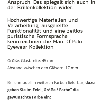
braun
Anspruch. Das spiegelt sich auch in
der Brillenkollektion wider.
havanna
Menge
Hochwertige Materialien und
Verarbeitung, ausgereifte
Funktionalität und eine zeitlos
puristische Formsprache
kennzeichnen die Marc O´Polo
Eyewear Kollektion.
Größe: Glasbreite: 45 mm
Abstand zwischen den Gläsern: 17 mm
Brillenmodell in weiteren Farben lieferbar,
dazu
geben Sie im Feld „Größe / Farbe“ die
gewünschte Farbe ein: