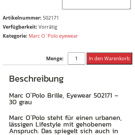
Artikelnummer:
502171
Vorrätig
Kategorie:
Marc O´Polo eyewear
Marc
In den Warenkorb
O
´Polo
Beschreibung
Brille,
Eyewear
Marc O´Polo Brille, Eyewear 502171 –
30 grau
502171
-
Marc O´Polo steht für einen urbanen,
30
lässigen Lifestyle mit gehobenem
grau
Anspruch. Das spiegelt sich auch in