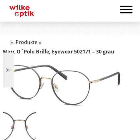
»
Produkte
»
Marc O´Polo Brille, Eyewear 502171 – 30 grau
€2.890
2.890