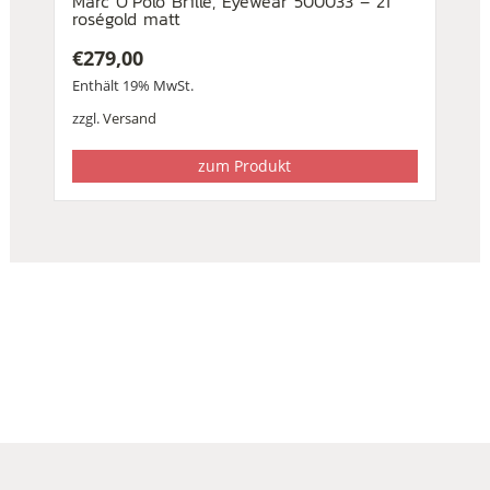
Marc O´Polo Brille, Eyewear 500033 – 21
roségold matt
€
279,00
Enthält 19% MwSt.
zzgl.
Versand
zum Produkt