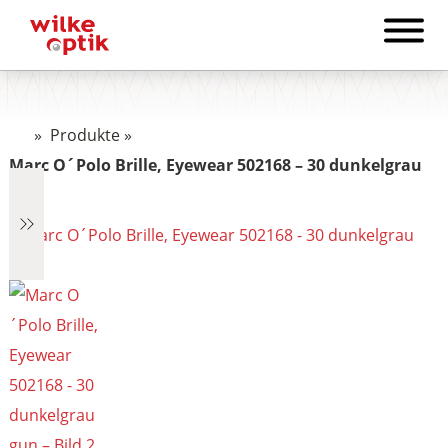
»
Produkte
»
Marc O´Polo Brille, Eyewear 502168 – 30 dunkelgrau
gun
€2.890
2.890