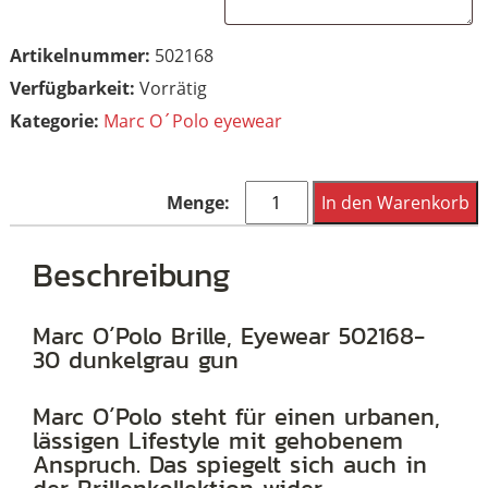
Artikelnummer:
502168
Vorrätig
Kategorie:
Marc O´Polo eyewear
Marc
In den Warenkorb
O
´Polo
Beschreibung
Brille,
Eyewear
Marc O´Polo Brille, Eyewear 502168-
30 dunkelgrau gun
502168
-
Marc O´Polo steht für einen urbanen,
30
lässigen Lifestyle mit gehobenem
dunkelgrau
Anspruch. Das spiegelt sich auch in