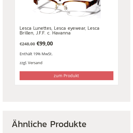
Lesca Lunettes, Lesca eyewear, Lesca
Brillen, J.F.F. c. Havanna
€
99,00
€
248,00
Ursprünglicher
Aktueller
Enthält 19% MwSt.
Preis
Preis
war:
ist:
zzgl.
Versand
€248,00
€99,00.
zum Produkt
Ähnliche Produkte