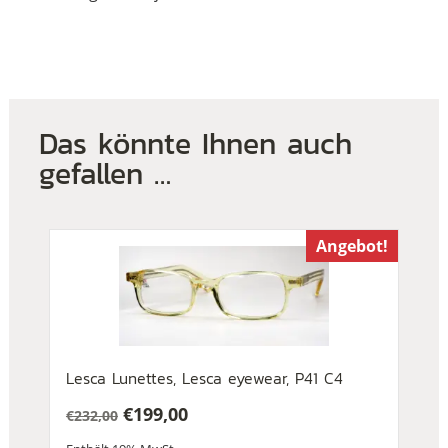
Das könnte Ihnen auch
gefallen …
Angebot!
Lesca Lunettes, Lesca eyewear, P41 C4
€
199,00
€
232,00
Ursprünglicher
Aktueller