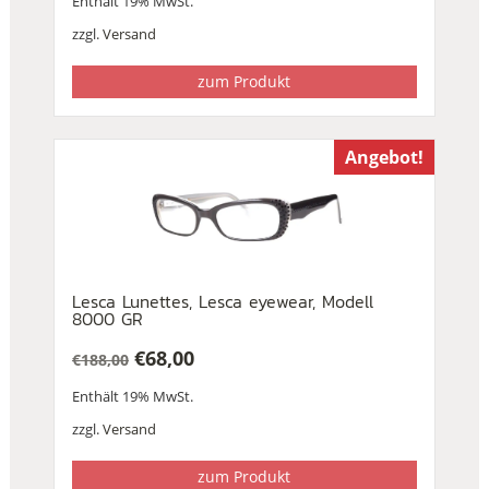
Enthält 19% MwSt.
Preis
Preis
war:
ist:
zzgl.
Versand
€232,00
€199,00.
zum Produkt
Angebot!
Lesca Lunettes, Lesca eyewear, Modell
8000 GR
€
68,00
€
188,00
Ursprünglicher
Aktueller
Enthält 19% MwSt.
Preis
Preis
war:
ist:
zzgl.
Versand
€188,00
€68,00.
zum Produkt