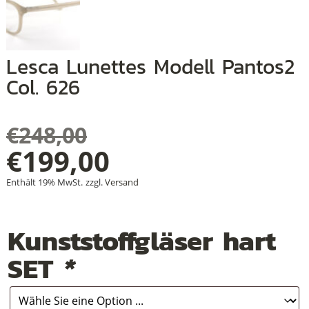
+
+
Lesca Lunettes Modell Pantos2
+
Col. 626
€
248,00
Ursprünglicher
€
199,00
Aktueller
Preis
Enthält 19% MwSt.
zzgl.
Versand
Preis
war:
Kunststoffgläser hart
ist:
€248,00
SET
*
€199,00.