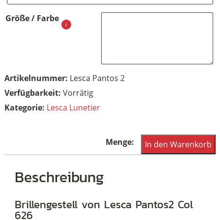
Größe / Farbe
Artikelnummer:
Lesca Pantos 2
Vorrätig
Kategorie:
Lesca Lunetier
Lesca
In den Warenkorb
Lunettes
Modell
Beschreibung
Pantos2
Col.
Brillengestell von Lesca Pantos2 Col
626
626