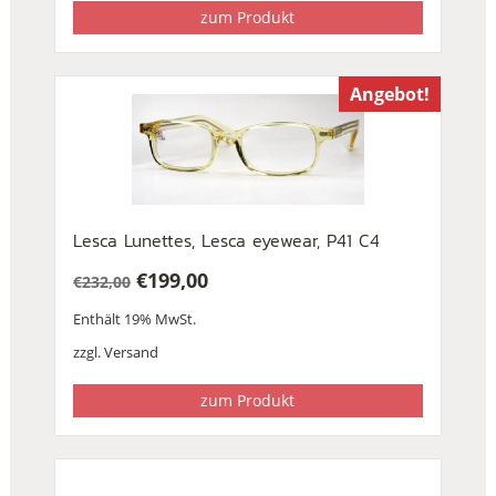
zum Produkt
Angebot!
Lesca Lunettes, Lesca eyewear, P41 C4
€
199,00
€
232,00
Ursprünglicher
Aktueller
Enthält 19% MwSt.
Preis
Preis
war:
ist:
zzgl.
Versand
€232,00
€199,00.
zum Produkt