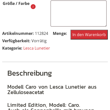
Größe / Farbe
Lesca
Artikelnummer:
112824
In den Warenkorb
eyewear
Vorrätig
Caro
Kategorie:
Lesca Lunetier
Col.
black-
cristal
Beschreibung
Lunetier
Menge
Modell Caro von Lesca Lunetier aus
Zelluloseacetat
Limited Edition, Modell: Caro.