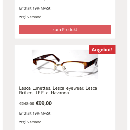
Ursprünglicher
Aktueller
Enthält 19% MwSt.
Preis
Preis
war:
ist:
zzgl.
Versand
€188,00
€68,00.
zum Produkt
Angebot!
Lesca Lunettes, Lesca eyewear, Lesca
Brillen, J.F.F. c. Havanna
€
99,00
€
248,00
Ursprünglicher
Aktueller
Enthält 19% MwSt.
Preis
Preis
war:
ist:
zzgl.
Versand
€248,00
€99,00.