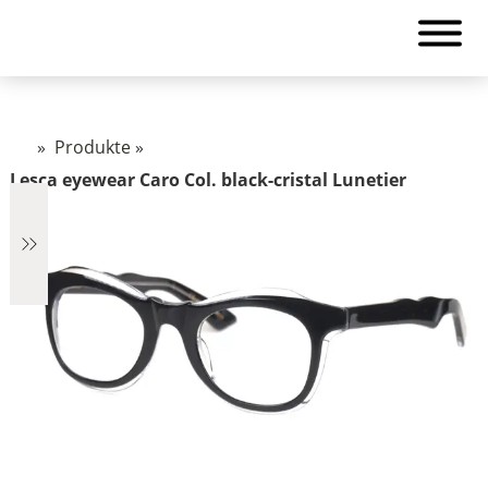
»
Produkte
»
Lesca eyewear Caro Col. black-cristal Lunetier
€2.890
2.890