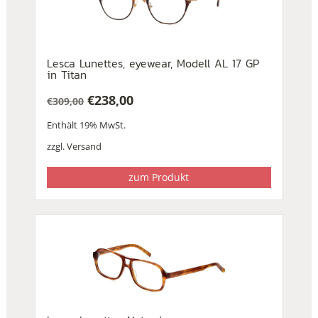
Lesca Lunettes, eyewear, Modell AL 17 GP
in Titan
€
238,00
€
309,00
Ursprünglicher
Aktueller
Enthält 19% MwSt.
Preis
Preis
war:
ist:
zzgl.
Versand
€309,00
€238,00.
zum Produkt