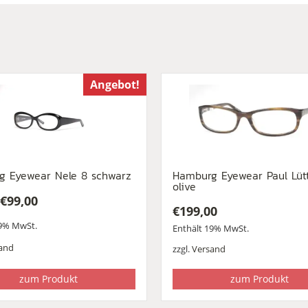
Angebot!
g Eyewear Nele 8 schwarz
Hamburg Eyewear Paul Lüt
olive
€
99,00
€
199,00
ünglicher
ler
19% MwSt.
Enthält 19% MwSt.
and
zzgl.
Versand
0
.
zum Produkt
zum Produkt