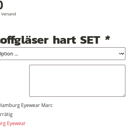
0
.
Versand
offgläser hart SET
*
Hamburg Eyewear Marc
rrätig
rg Eyewear