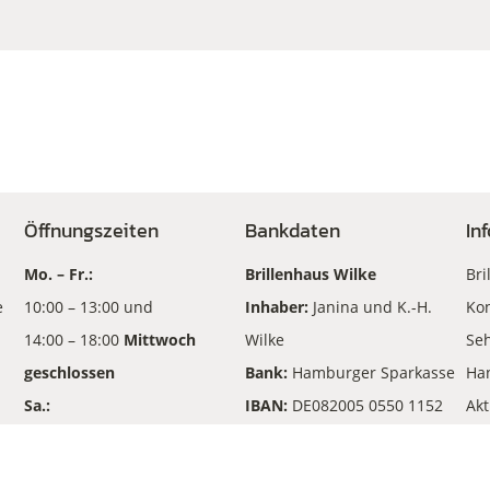
Öffnungszeiten
Bankdaten
In
Mo. – Fr.:
Brillenhaus Wilke
Bri
e
10:00 – 13:00 und
Inhaber:
Janina und K.-H.
Kon
14:00 – 18:00
Mittwoch
Wilke
Seh
geschlossen
Bank:
Hamburger Sparkasse
Ha
Sa.:
IBAN:
DE082005 0550 1152
Akt
10:00 – 13:00
210702
An
BIC
: HASPDEHHXXX