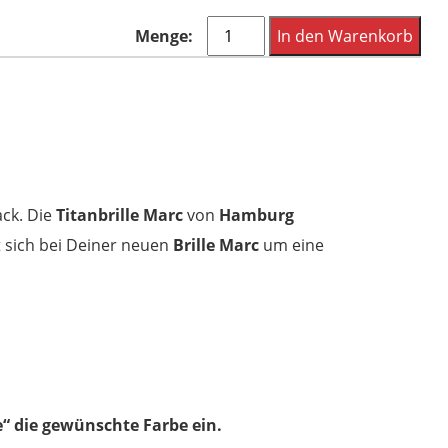
Hamburg
In den Warenkorb
Eyewear
Marc
col
11
marineblau
Menge
ck. Die
Titanbrille Marc
von
Hamburg
t sich bei Deiner neuen
Brille Marc
um eine
“ die gewünschte Farbe ein.