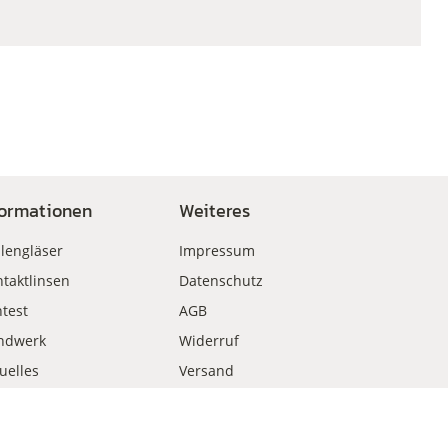
formationen
Weiteres
llengläser
Impressum
taktlinsen
Datenschutz
test
AGB
ndwerk
Widerruf
uelles
Versand
kauf
Zahlungsweisen
Vertrag widerrufen