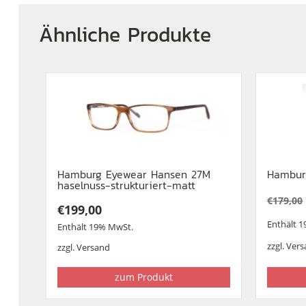
Ähnliche Produkte
Hamburg Eyewear Hansen 27M
Hambur
haselnuss-strukturiert-matt
€
179,00
€
199,00
Urspr
Aktuel
Enthält 
Preis
Preis
Enthält 19% MwSt.
war:
ist:
zzgl.
Vers
zzgl.
Versand
€179,0
€99,00
zum Produkt