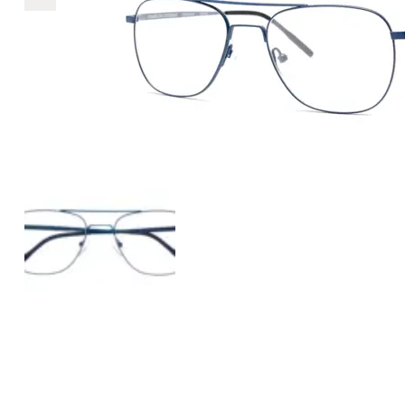
€2.890
2.890
+
+
+