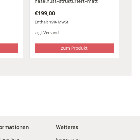
haselnuss-strukturiert-matt
€
199,00
Enthält 19% MwSt.
zzgl.
Versand
zum Produkt
formationen
Weiteres
llengläser
Impressum