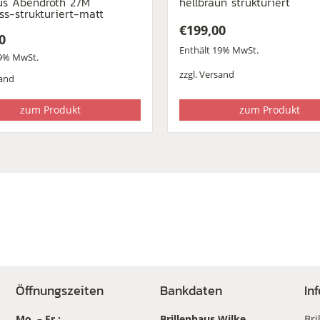
s Abendroth 27M
hellbraun strukturiert
ss-strukturiert-matt
€
199,00
0
Enthält 19% MwSt.
19% MwSt.
zzgl.
Versand
and
zum Produkt
zum Produkt
Öffnungszeiten
Bankdaten
In
Mo. – Fr.:
Brillenhaus Wilke
Bri