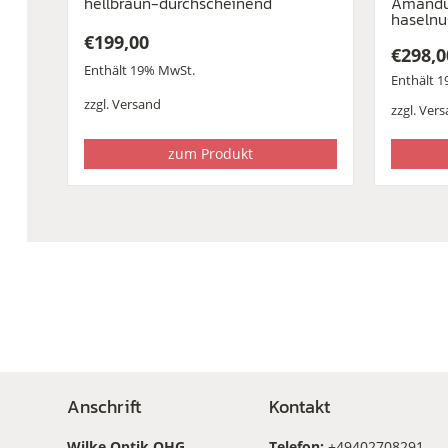
hellbraun-durchscheinend
Amandu
haselnu
€
199,00
€
298,0
Enthält 19% MwSt.
Enthält 
zzgl.
Versand
zzgl.
Vers
zum Produkt
Anschrift
Kontakt
Wilke Optik OHG
Telefon:
+49402708291