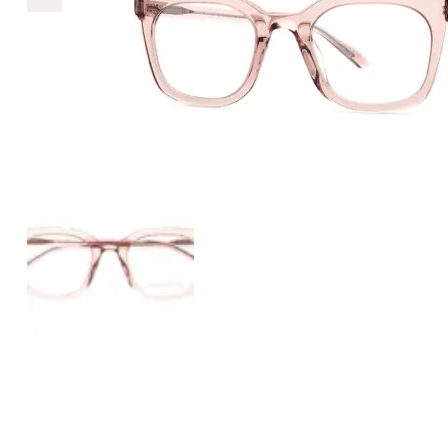
€2.890
2.890
+
+
+