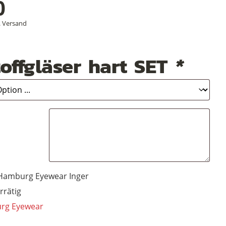
0
.
Versand
offgläser hart SET
*
Hamburg Eyewear Inger
rrätig
rg Eyewear