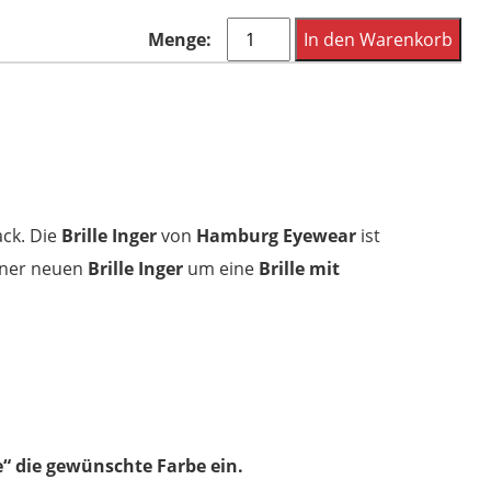
Hamburg
In den Warenkorb
Eyewear
Inger
119
peach
transparent
Menge
ck. Die
Brille Inger
von
Hamburg Eyewear
ist
einer neuen
Brille Inger
um eine
Brille mit
“ die gewünschte Farbe ein.