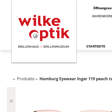
Öffnungszei
WARENKOR
STARTSEITE
»
Produkte
»
Hamburg Eyewear Inger 119 peach t
chen