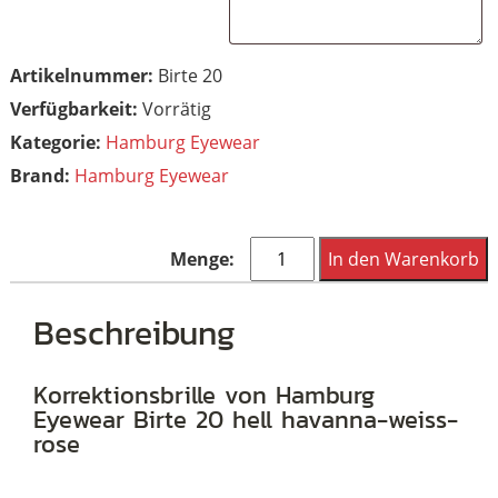
Artikelnummer:
Birte 20
Vorrätig
Kategorie:
Hamburg Eyewear
Brand:
Hamburg Eyewear
Hamburg
In den Warenkorb
Eyewear
Birte
Beschreibung
20
hell
Korrektionsbrille von Hamburg
Eyewear Birte 20 hell havanna-weiss-
havanna-
rose
weiss-
rose