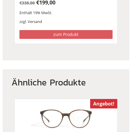
€
199,00
€
338,00
Ursprünglicher
Aktueller
Enthält 19% MwSt.
Preis
Preis
war:
ist:
zzgl.
Versand
€338,00
€199,00.
zum Produkt
Ähnliche Produkte
Angebot!