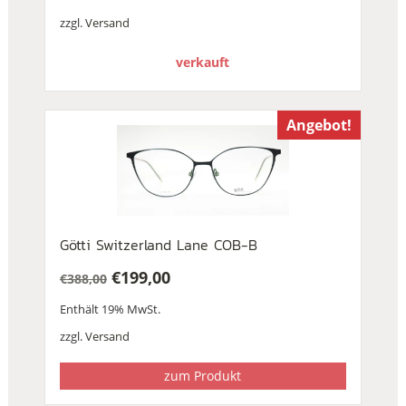
zzgl.
Versand
verkauft
Angebot!
Götti Switzerland Lane COB-B
€
199,00
€
388,00
Ursprünglicher
Aktueller
Enthält 19% MwSt.
Preis
Preis
war:
ist:
zzgl.
Versand
€388,00
€199,00.
zum Produkt