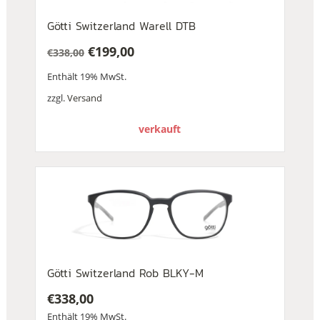
Götti Switzerland Warell DTB
€
199,00
€
338,00
Ursprünglicher
Aktueller
Enthält 19% MwSt.
Preis
Preis
war:
ist:
zzgl.
Versand
€338,00
€199,00.
verkauft
Götti Switzerland Rob BLKY-M
€
338,00
Enthält 19% MwSt.