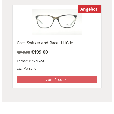
Angebot!
Götti Switzerland Racel HHG M
€
199,00
€
318,00
Ursprünglicher
Aktueller
Enthält 19% MwSt.
Preis
Preis
war:
ist:
zzgl.
Versand
€318,00
€199,00.
zum Produkt