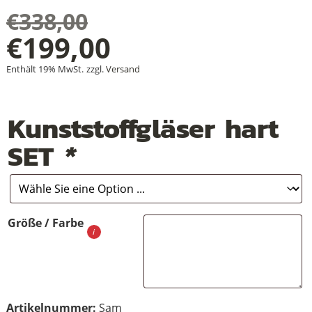
€
338,00
Ursprünglicher
€
199,00
+
Aktueller
Preis
Enthält 19% MwSt.
zzgl.
Versand
+
Preis
war:
Kunststoffgläser hart
+
ist:
€338,00
SET
*
€199,00.
Größe / Farbe
Artikelnummer:
Sam