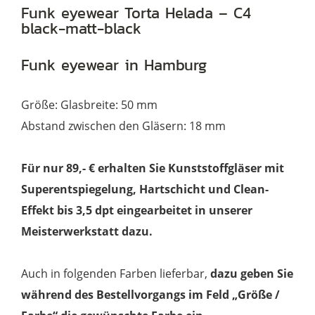
-
Funk eyewear Torta Helada – C4
black-matt-black
C4
black-
Funk eyewear in Hamburg
matt-
black
Größe: Glasbreite: 50 mm
Menge
Abstand zwischen den Gläsern: 18 mm
Für nur 89,- € erhalten Sie Kunststoffgläser mit
Superentspiegelung, Hartschicht und Clean-
Effekt bis 3,5 dpt eingearbeitet in unserer
Meisterwerkstatt dazu.
Auch in folgenden Farben lieferbar,
dazu geben Sie
während des Bestellvorgangs im Feld „Größe /