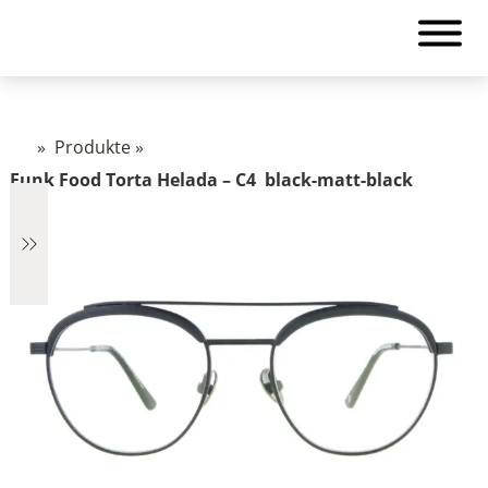
»
Produkte
»
Funk Food Torta Helada – C4 black-matt-black
€2.499
2.499