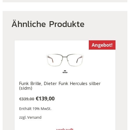
Ähnliche Produkte
Angebot!
Funk Brille, Dieter Funk Hercules silber
(sidm)
€
139,00
€
339,00
Ursprünglicher
Aktueller
Enthält 19% MwSt.
Preis
Preis
war:
ist:
zzgl.
Versand
€339,00
€139,00.
verkauft