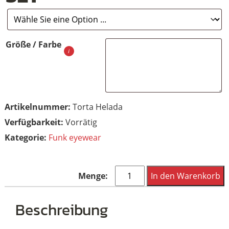
Größe / Farbe
Artikelnummer:
Torta Helada
Vorrätig
Kategorie:
Funk eyewear
Funk
In den Warenkorb
Food
Torta
Beschreibung
Helada