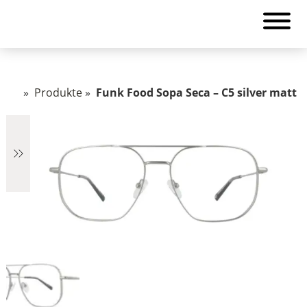
»
Produkte
»
Funk Food Sopa Seca – C5 silver matt
€2.890
2.890