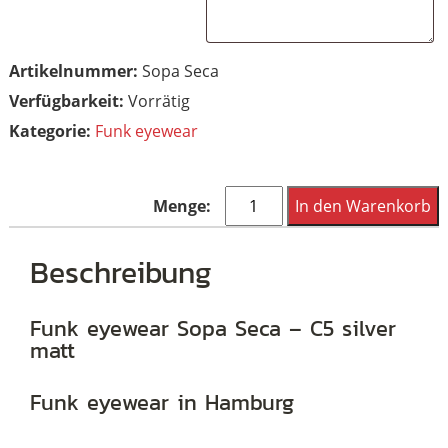
Artikelnummer:
Sopa Seca
Vorrätig
Kategorie:
Funk eyewear
Funk
In den Warenkorb
Food
Sopa
Beschreibung
Seca
-
Funk eyewear Sopa Seca – C5 silver
matt
C5
silver
Funk eyewear in Hamburg
matt
Menge