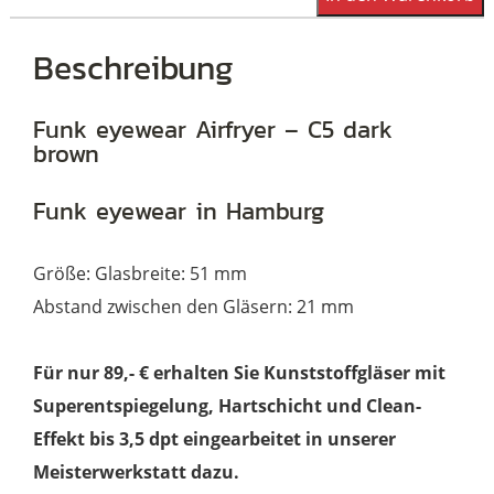
Food
Airfryer
Beschreibung
-
C5
Funk eyewear Airfryer – C5 dark
brown
dark
brown
Funk eyewear in Hamburg
Menge
Größe: Glasbreite: 51 mm
Abstand zwischen den Gläsern: 21 mm
Für nur 89,- € erhalten Sie Kunststoffgläser mit
Superentspiegelung, Hartschicht und Clean-
Effekt bis 3,5 dpt eingearbeitet in unserer
Meisterwerkstatt dazu.