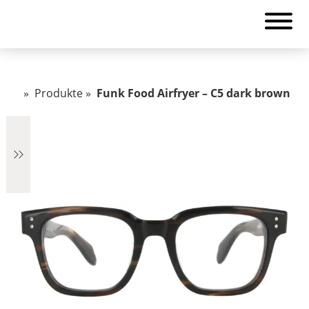
»
Produkte
»
Funk Food Airfryer – C5 dark brown
€2.890
2.890