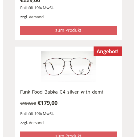
Enthält 19% MwSt.
zzgl.
Versand
zum Produkt
Angebot!
Funk Food Babka C4 silver with demi
€
179,00
€
199,00
Ursprünglicher
Aktueller
Enthält 19% MwSt.
Preis
Preis
war:
ist:
zzgl.
Versand
€199,00
€179,00.
zum Produkt