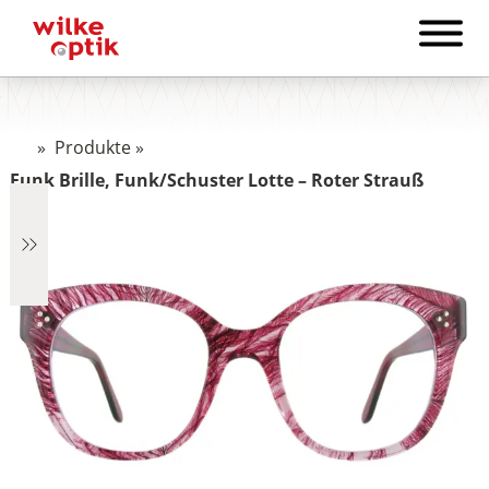
»
Produkte
»
Funk Brille, Funk/Schuster Lotte – Roter Strauß
€1.265
1.265