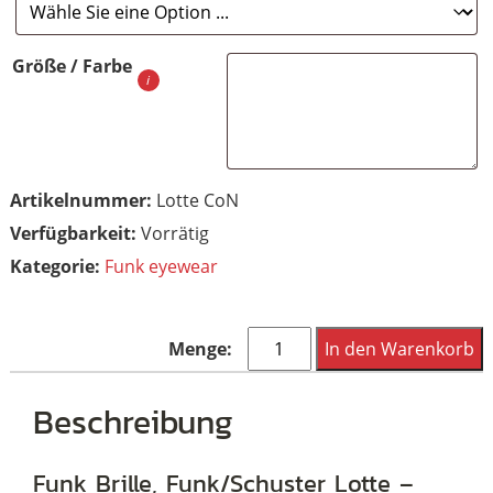
Größe / Farbe
Artikelnummer:
Lotte CoN
Vorrätig
Kategorie:
Funk eyewear
Funk
In den Warenkorb
Brille,
Funk/Schuster
Beschreibung
Lotte
-
Funk Brille, Funk/Schuster Lotte –