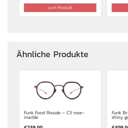
zum Produkt
Ähnliche Produkte
Funk Food Rissole – C3 rose-
Funk Br
marble
shiny g
€
239,00
€
409,0