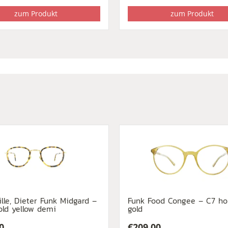
zum Produkt
zum Produkt
ille, Dieter Funk Midgard –
Funk Food Congee – C7 h
old yellow demi
gold
0
€
209,00