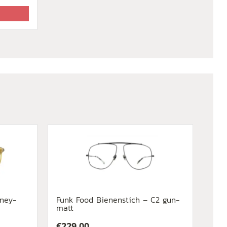
oney-
Funk Food Bienenstich – C2 gun-
matt
€
229,00