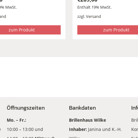
19% MwSt.
Enthält 19% MwSt.
and
zzgl.
Versand
zum Produkt
zum Produkt
Öffnungszeiten
Bankdaten
In
Mo. – Fr.:
Brillenhaus Wilke
Bri
e
10:00 – 13:00 und
Inhaber:
Janina und K.-H.
Kon