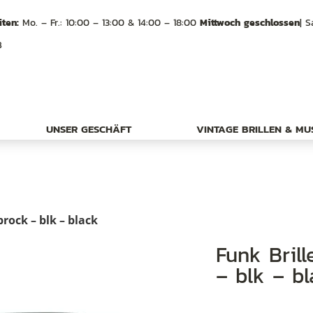
ten:
Mo. – Fr.: 10:00 – 13:00 & 14:00 – 18:00
Mittwoch geschlossen
| S
B
UNSER GESCHÄFT
VINTAGE BRILLEN & M
rock – blk – black
Funk Brille, Dieter Funk Ragnar Lodbrock
– blk – b