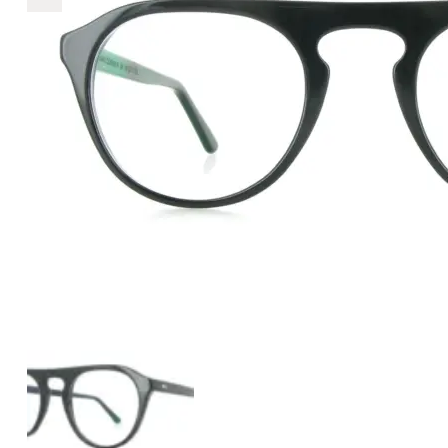
€6
6
+
+
+