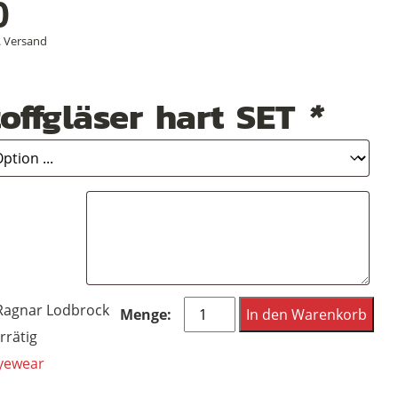
0
.
Versand
offgläser hart SET
*
Funk
Ragnar Lodbrock
In den Warenkorb
Brille,
rrätig
Dieter
yewear
Funk