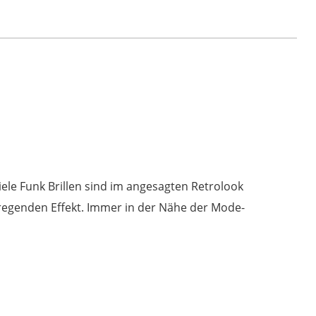
Ragnar
Lodbrock
-
blk
-
black
Menge
Viele Funk Brillen sind im angesagten Retrolook
fregenden Effekt. Immer in der Nähe der Mode-