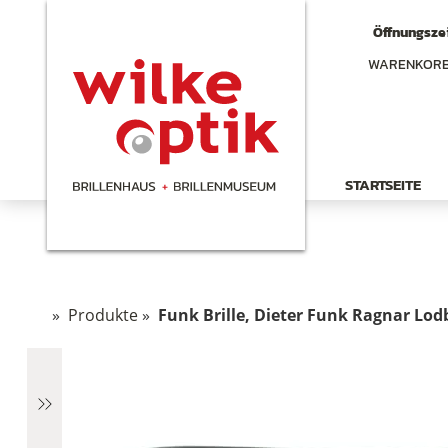
Öffnungszei
WARENKOR
STARTSEITE
»
Produkte
»
Funk Brille, Dieter Funk Ragnar Lodb
chen