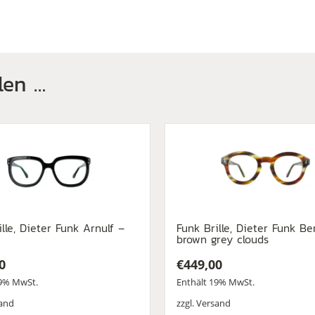
len …
ille, Dieter Funk Arnulf –
Funk Brille, Dieter Funk Be
brown grey clouds
0
€
449,00
19% MwSt.
Enthält 19% MwSt.
and
zzgl.
Versand