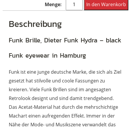
Funk
In den Warenkorb
Brille,
Dieter
Beschreibung
Funk
Hydra
Funk Brille, Dieter Funk Hydra – black
-
Funk eyewear in Hamburg
black
Menge
Funk ist eine junge deutsche Marke, die sich als Ziel
gesetzt hat stilvolle und coole Fassungen zu
kreieren. Viele Funk Brillen sind im angesagten
Retrolook designt und sind damit trendgebend.
Das Acetat-Material hat durch die mehrschichtige
Machart einen aufregenden Effekt. Immer in der
Nähe der Mode- und Musikszene verwandelt das