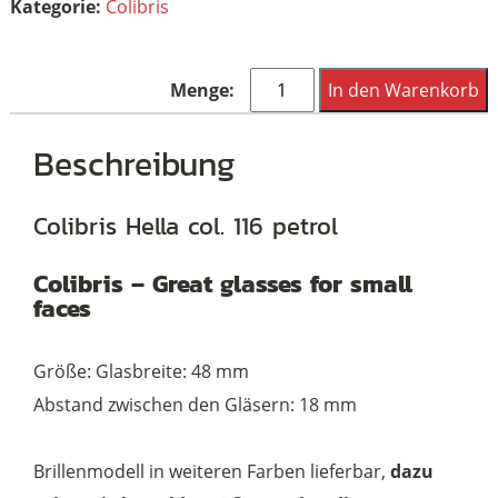
Kategorie:
Colibris
Colibris
In den Warenkorb
Hella
col.
Beschreibung
116
Menge
Colibris Hella col. 116 petrol
Colibris – Great glasses for small
faces
Größe: Glasbreite: 48 mm
Abstand zwischen den Gläsern: 18 mm
Brillenmodell in weiteren Farben lieferbar,
dazu