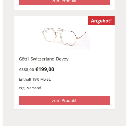
zum Produkt
Angebot!
Götti Switzerland Devoy
€
199,00
€
388,00
Ursprünglicher
Aktueller
Enthält 19% MwSt.
Preis
Preis
war:
ist:
zzgl.
Versand
€388,00
€199,00.
zum Produkt