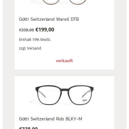
Götti Switzerland Warell DTB
€
199,00
€
338,00
Ursprünglicher
Aktueller
Enthält 19% MwSt.
Preis
Preis
war:
ist:
zzgl.
Versand
€338,00
€199,00.
verkauft
Götti Switzerland Rob BLKY-M