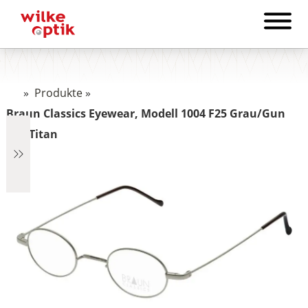
»
Produkte
»
Braun Classics Eyewear, Modell 1004 F25 Grau/Gun
aus Titan
€642
642