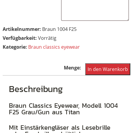
Artikelnummer:
Braun 1004 F25
Vorrätig
Kategorie:
Braun classics eyewear
Braun
In den Warenkorb
Classics
Eyewear,
Beschreibung
Modell
1004
Braun Classics Eyewear, Modell 1004
F25 Grau/Gun aus Titan
F25
Grau/Gun
Mit Einstärkengläser als Lesebrille
aus