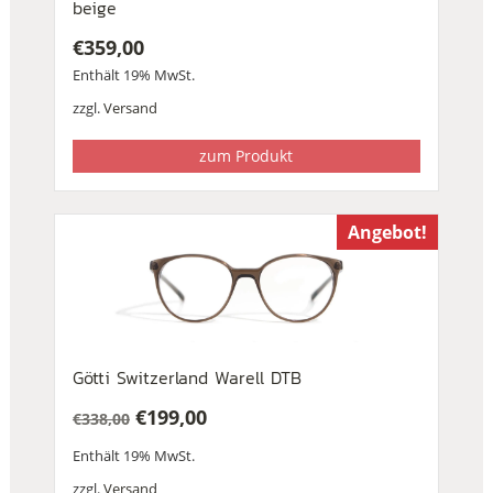
beige
€
359,00
Enthält 19% MwSt.
zzgl.
Versand
zum Produkt
Angebot!
Götti Switzerland Warell DTB
€
199,00
€
338,00
Ursprünglicher
Aktueller
Enthält 19% MwSt.
Preis
Preis
war:
ist:
zzgl.
Versand