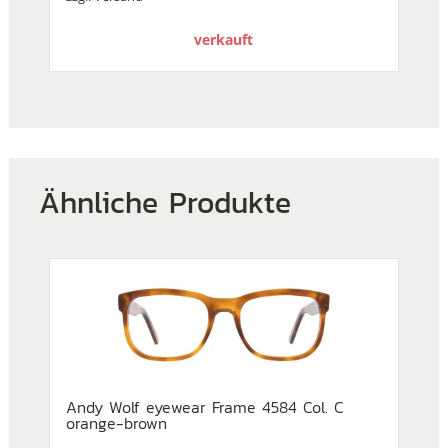
€338,00
€199,00.
verkauft
Ähnliche Produkte
Andy Wolf eyewear Frame 4584 Col. C
orange-brown