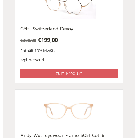
Götti Switzerland Devoy
€
199,00
€
388,00
Ursprünglicher
Aktueller
Enthält 19% MwSt.
Preis
Preis
war:
ist:
zzgl.
Versand
€388,00
€199,00.
zum Produkt
Andy Wolf eyewear Frame 5051 Col. 6