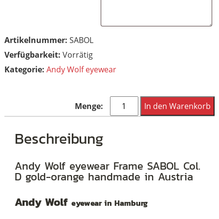
Artikelnummer:
SABOL
Vorrätig
Kategorie:
Andy Wolf eyewear
Andy
In den Warenkorb
Wolf
eyewear
Beschreibung
Frame
SABOL
Andy Wolf eyewear Frame SABOL Col.
D gold-orange handmade in Austria
Col.
D
Andy Wolf
eyewear in Hamburg
gold-