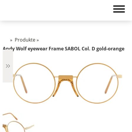
»
Produkte
»
Andy Wolf eyewear Frame SABOL Col. D gold-orange
€2.890
2.890