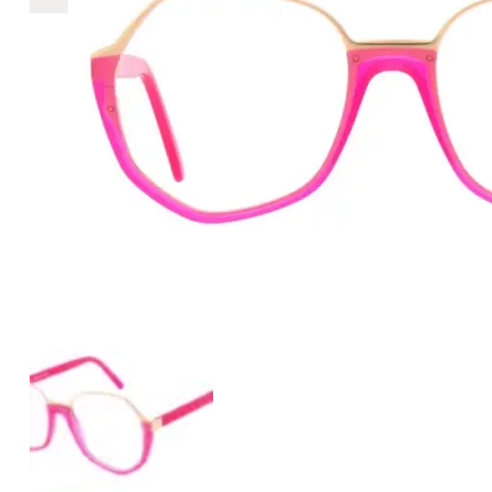
€298
298
+
+
+