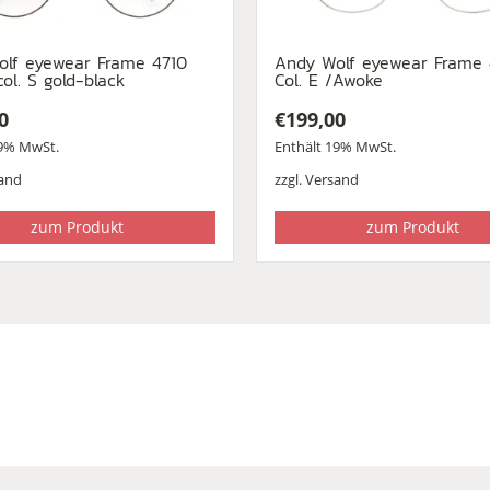
olf eyewear Frame 4710
Andy Wolf eyewear Frame
col. S gold-black
Col. E /Awoke
0
€
199,00
19% MwSt.
Enthält 19% MwSt.
and
zzgl.
Versand
zum Produkt
zum Produkt