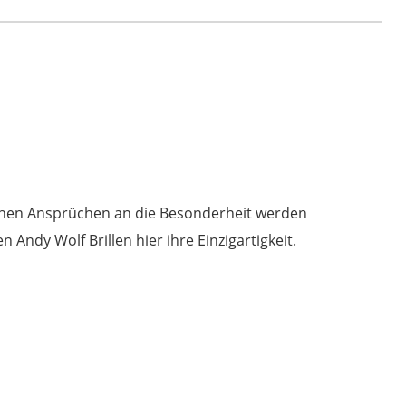
5161
col.
04
pink
roségold
Menge
 hohen Ansprüchen an die Besonderheit werden
Andy Wolf Brillen hier ihre Einzigartigkeit.