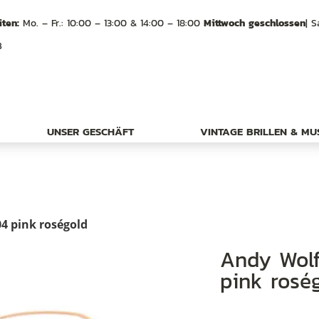
ten:
Mo. – Fr.: 10:00 – 13:00 & 14:00 – 18:00
Mittwoch geschlossen
| S
B
UNSER GESCHÄFT
VINTAGE BRILLEN & M
4 pink roségold
Andy Wolf eyewear Frame 5161 col. 04
pink rosé