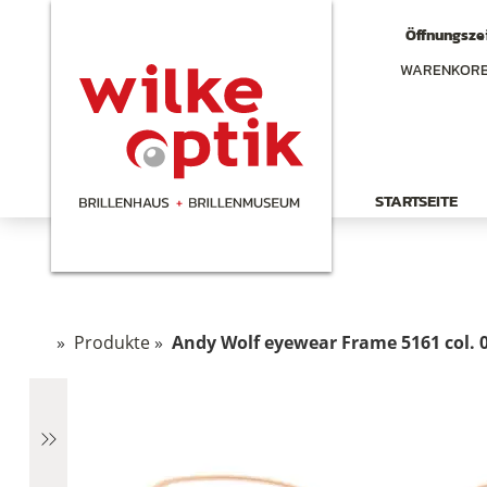
Öffnungszei
WARENKOR
STARTSEITE
»
Produkte
»
Andy Wolf eyewear Frame 5161 col. 0
chen