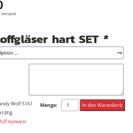
0
.
Versand
offgläser hart SET
*
Andy
Andy Wolf 5161
In den Warenkorb
Wolf
rrätig
eyewear
olf eyewear
Frame